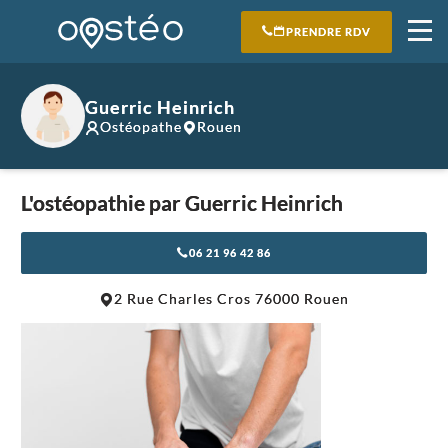
PRENDRE RDV
Guerric Heinrich
Ostéopathe
Rouen
L'ostéopathie par Guerric Heinrich
06 21 96 42 86
Leaflet
|
©
OpenStreetMap
contributors
2 Rue Charles Cros 76000 Rouen
+
−