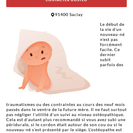
Leaflet
|
©
OpenStreetMap
contributors
91400 Saclay
+
Le début de
−
la vie d'un
nouveau-né
n'est pas
forcément
facile. Ce
dernier
subit
parfois des
traumatismes ou des contraintes au cours des neuf mois
passés dans le ventre de la future mère. Il ne faut surtout
pas négliger l'utilité d'un suivi au niveau ostéopathique.
Cela est d'autant plus recommandé si vous avez subi une
péridurale, si le cordon était autour de son cou ou si le
nouveau-né s'est présenté par le siège. L'ostéopathe est