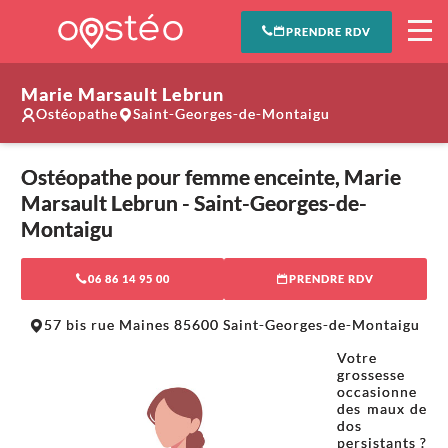
PRENDRE RDV
Marie Marsault Lebrun
Ostéopathe
Saint-Georges-de-Montaigu
Ostéopathe pour femme enceinte, Marie
Marsault Lebrun - Saint-Georges-de-
Montaigu
06 86 14 95 00
PRENDRE RDV
Leaflet
|
©
OpenStreetMap
contributors
57 bis rue Maines 85600 Saint-Georges-de-Montaigu
+
Votre
−
grossesse
occasionne
des maux de
dos
persistants ?