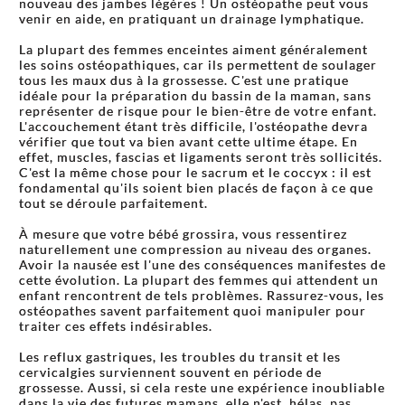
nouveau des jambes légères ! Un ostéopathe peut vous
venir en aide, en pratiquant un drainage lymphatique.
La plupart des femmes enceintes aiment généralement
les soins ostéopathiques, car ils permettent de soulager
tous les maux dus à la grossesse. C'est une pratique
idéale pour la préparation du bassin de la maman, sans
représenter de risque pour le bien-être de votre enfant.
L'accouchement étant très difficile, l'ostéopathe devra
vérifier que tout va bien avant cette ultime étape. En
effet, muscles, fascias et ligaments seront très sollicités.
C'est la même chose pour le sacrum et le coccyx : il est
fondamental qu'ils soient bien placés de façon à ce que
tout se déroule parfaitement.
À mesure que votre bébé grossira, vous ressentirez
naturellement une compression au niveau des organes.
Avoir la nausée est l'une des conséquences manifestes de
cette évolution. La plupart des femmes qui attendent un
enfant rencontrent de tels problèmes. Rassurez-vous, les
ostéopathes savent parfaitement quoi manipuler pour
traiter ces effets indésirables.
Les reflux gastriques, les troubles du transit et les
cervicalgies surviennent souvent en période de
grossesse. Aussi, si cela reste une expérience inoubliable
dans la vie des futures mamans, elle n'est, hélas, pas