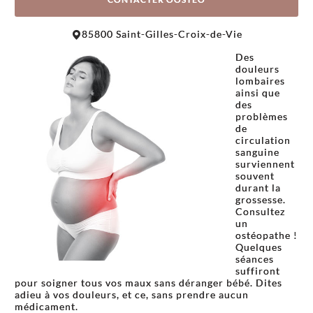
Leaflet
|
©
OpenStreetMap
contributors
85800 Saint-Gilles-Croix-de-Vie
+
Des
−
douleurs
lombaires
ainsi que
des
problèmes
de
circulation
sanguine
surviennent
souvent
durant la
grossesse.
Consultez
un
ostéopathe !
Quelques
séances
suffiront
pour soigner tous vos maux sans déranger bébé. Dites
adieu à vos douleurs, et ce, sans prendre aucun
médicament.