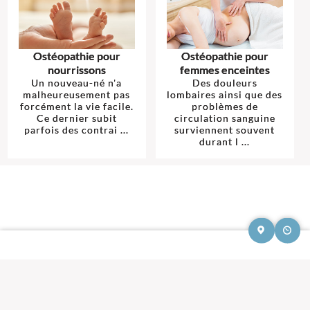
Ostéopathie pour
Ostéopathie pour
nourrissons
femmes enceintes
Un nouveau-né n'a
Des douleurs
malheureusement pas
lombaires ainsi que des
forcément la vie facile.
problèmes de
Ce dernier subit
circulation sanguine
parfois des contrai ...
surviennent souvent
durant l ...
Mentions légales et contact : Séances Ostéopathie, Ostéopathe.
85800 Saint-
Gilles-Croix-de-Vie
.
© 2013-2026 — Membre du Réseau Oostéo — Ostéopathe
Ostéopathe Vendée