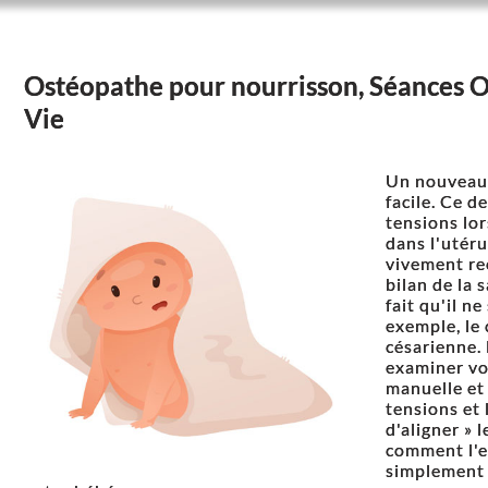
Ostéopathe pour nourrisson, Séances Os
Vie
Un nouveau-
facile. Ce d
tensions lor
dans l'utér
vivement re
bilan de la 
fait qu'il n
exemple, le 
césarienne. 
examiner vo
manuelle et 
tensions et 
d'aligner » 
comment l'ex
simplement 