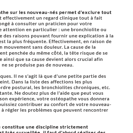
pathe sur les nouveau-nés permet d'exclure tout
 effectivement un regard clinique tout à fait
ngé à consulter un praticien pour votre
attention en particulier : une bronchiolite ou
 des raisons pouvant fournir une explication à la
est la plus fréquente. Effectivement, en raison de
 un mouvement sans douleur. La cause de la
ment penchée du même côté, la tête risque de se
ainsi que sa cause devient alors crucial afin
il ne se produise pas de nouveau.
ues. Il ne s'agit là que d'une petite partie des
int. Dans la liste des affections les plus
dre postural, les bronchiolites chroniques, etc.
rtante. Ne doutez plus de l'aide que peut vous
 à son expérience, votre ostéopathe vous donnera
uissiez contribuer au confort de votre nouveau-
e à régler les problèmes que peuvent rencontrer
e constitue une discipline strictement
 très surveillée, il faut d'abord réaliser des