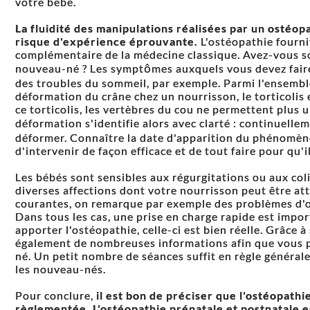
votre bébé.
La fluidité des manipulations réalisées par un ostéo
risque d'expérience éprouvante.
L'ostéopathie fournit
complémentaire de la médecine classique. Avez-vous so
nouveau-né ? Les symptômes auxquels vous devez faire 
des troubles du sommeil, par exemple. Parmi l'ensemble
déformation du crâne chez un nourrisson, le torticolis 
ce torticolis, les vertèbres du cou ne permettent plus
déformation s'identifie alors avec clarté : continuelle
déformer. Connaître la date d'apparition du phénomène 
d'intervenir de façon efficace et de tout faire pour qu'
Les bébés sont sensibles aux régurgitations ou aux coliq
diverses affections dont votre nourrisson peut être atte
courantes, on remarque par exemple des problèmes d'or
Dans tous les cas, une prise en charge rapide est impo
apporter l'ostéopathie, celle-ci est bien réelle. Grâce
également de nombreuses informations afin que vous p
né. Un petit nombre de séances suffit en règle général
les nouveau-nés.
Pour conclure,
il est bon de préciser que
l'ostéopathi
règlementée.
L'ostéopathie prénatale et postnatale est