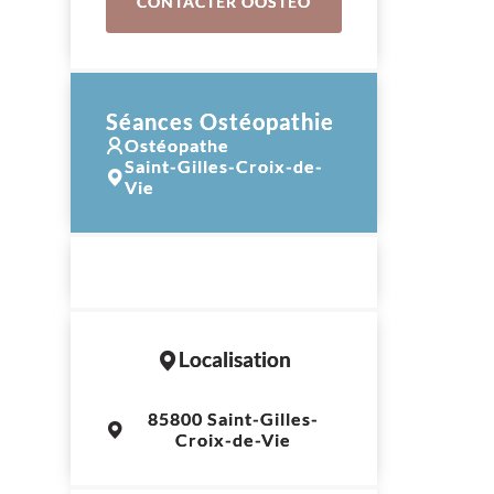
CONTACTER OOSTÉO
Séances Ostéopathie
Ostéopathe
Saint-Gilles-Croix-de-
Vie
Localisation
Leaflet
|
©
OpenStreetMap
contributors
85800 Saint-Gilles-
+
Croix-de-Vie
−