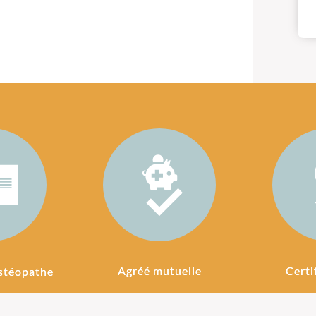
Agréé mutuelle
Certi
stéopathe