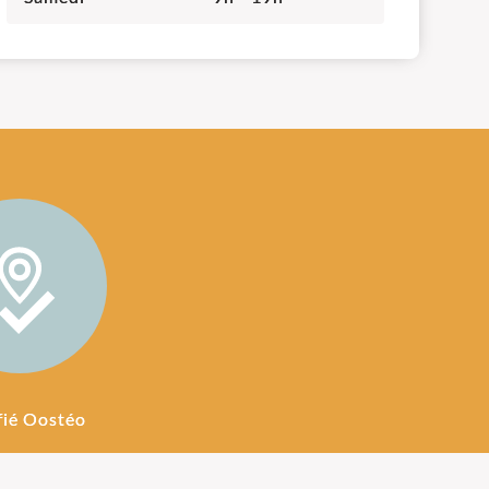
fié Oostéo