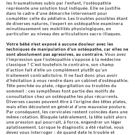
les traumatismes subis par l'enfant, l'ostéopathie
représente une solution tout indiquée. Elle se justifie
dans le cadre d'une démarche intervenant pour
compléter celle du pédiatre. Les troubles possibles étant
de diverses natures, l'expert en ostéopathie examinera
minutieusement ses mobilités physiologiques, en
particulier au niveau des articulations sacro-iliaques.
Votre bébé n'est exposé à aucune douleur avec les
techniques de manipulation d'un ostéopathe, car elles ne
sont absolument pas agressives, au contraire.
Vous avez
l'impression que l'ostéopathie s'oppose à la médecine
classique ? C'est toutefois le contraire, son champ
d'action fait d'elle un complément plutôt qu'un
traitement contradictoire. Il ne faut donc plus avoir
d'hésitation à vous rendre dans un cabinet d'ostéopathie.
Tête penchée ou plate, régurgitation ou troubles du
sommeil : ces symptômes font partie des motifs de
consultation chez un ostéopathe les plus récurrents.
Diverses causes peuvent être à l'origine des têtes plates,
mais elles découlent en général d'une mauvaise posture.
Par conséquent, les cervicales restent coincées dans une
même rotation. Bloquée latéralement, la tête subit alors
une pression qui pourrait, à force, engendrer un léger
aplatissement. Lorsque le diagnostic a été réalisé, vous
devez vous interroger : de quand date le trouble et