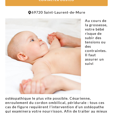
Leaflet
|
©
OpenStreetMap
contributors
69720 Saint-Laurent-de-Mure
+
Au cours de
−
la grossesse,
votre bébé
risque de
subir des
tensions ou
des
contraintes.
Il faut
assurer un
suivi
ostéopathique le plus vite possible. Césarienne,
enroulement du cordon ombilical, péridurale : tous ces
cas de figure requièrent l'intervention d'un ostéopathe
qui examinera votre nourrisson. Afin de traiter au mieux