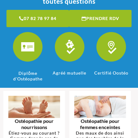
toutes questions
07 82 78 97 84
PRENDRE RDV
Agréé mutuelle
Certifié Oostéo
Diplôme
d'Ostéopathe
Ostéopathie pour
Ostéopathie pour
nourrissons
femmes enceintes
Étiez-vous au courant ?
Des maux de dos ainsi