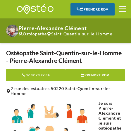
PRENDRE RDV
Pierre-Alexandre Clément
Ostéopathe
Saint-Quentin-sur-le-Homme
Ostéopathe Saint-Quentin-sur-le-Homme
- Pierre-Alexandre Clément
07 82 78 97 84
PRENDRE RDV
Leaflet
|
©
OpenStreetMap
contributors
2 rue des estuaires 50220 Saint-Quentin-sur-le-
+
Homme
−
Je suis
Pierre-
Alexandre
Clément et
je suis
ostéopathe