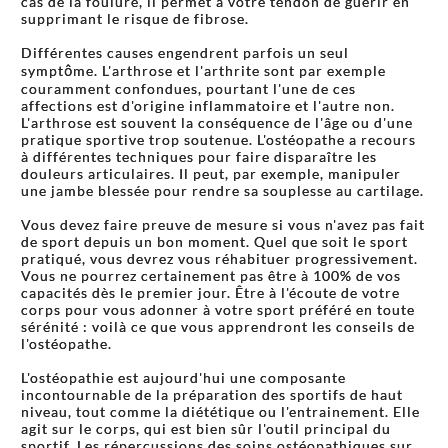
cas de la foulure, il permet à votre tendon de guérir en
supprimant le risque de fibrose.
Différentes causes engendrent parfois un seul
symptôme. L'arthrose et l'arthrite sont par exemple
couramment confondues, pourtant l'une de ces
affections est d'origine inflammatoire et l'autre non.
L'arthrose est souvent la conséquence de l'âge ou d'une
pratique sportive trop soutenue. L'ostéopathe a recours
à différentes techniques pour faire disparaître les
douleurs articulaires. Il peut, par exemple, manipuler
une jambe blessée pour rendre sa souplesse au cartilage.
Vous devez faire preuve de mesure si vous n'avez pas fait
de sport depuis un bon moment. Quel que soit le sport
pratiqué, vous devrez vous réhabituer progressivement.
Vous ne pourrez certainement pas être à 100% de vos
capacités dès le premier jour. Être à l'écoute de votre
corps pour vous adonner à votre sport préféré en toute
sérénité : voilà ce que vous apprendront les conseils de
l'ostéopathe.
L'ostéopathie est aujourd'hui une composante
incontournable de la préparation des sportifs de haut
niveau, tout comme la diététique ou l'entrainement. Elle
agit sur le corps, qui est bien sûr l'outil principal du
sportif. Les répercussions des soins ostéopathiques sur