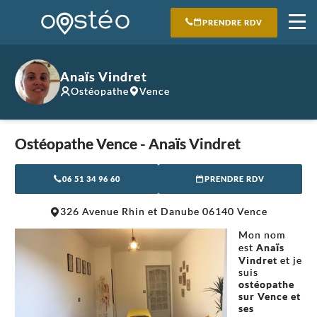
PRENDRE RDV
Anaïs Vindret
Ostéopathe
Vence
Ostéopathe Vence - Anaïs Vindret
06 51 34 96 60
PRENDRE RDV
Leaflet
|
©
OpenStreetMap
contributors
326 Avenue Rhin et Danube 06140 Vence
+
Mon nom
−
est
Anaïs
Vindret
et je
suis
ostéopathe
sur Vence et
ses