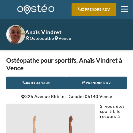
PRENDRE RDV
Anaïs Vindret
Ostéopathe
Vence
Ostéopathe pour sportifs, Anaïs Vindret à
Vence
06 51 34 96 60
PRENDRE RDV
Leaflet
|
©
OpenStreetMap
contributors
326 Avenue Rhin et Danube 06140 Vence
+
Si vous êtes
−
sportif, le
recours à