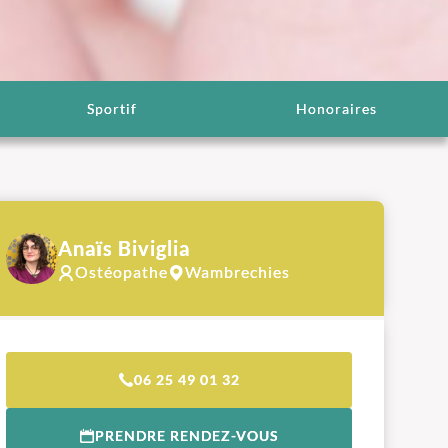
Sportif
Honoraires
Anaïs Biviglia
Ostéopathe
Wambrechies
06 25 49 01 32
PRENDRE RENDEZ-VOUS