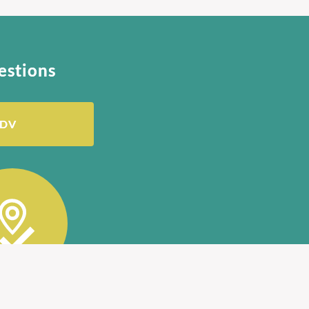
estions
RDV
fié Oostéo