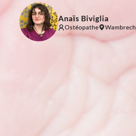
Anaïs Biviglia
Ostéopathe
Wambrech