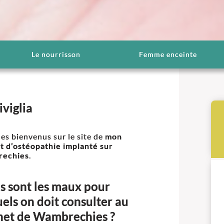
Le nourrisson
Femme enceinte
viglia
les bienvenus sur le site de
mon
t d’ostéopathie implanté sur
echies
.
s sont les maux pour
uels on doit consulter au
net de Wambrechies ?