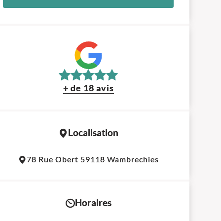
+ de 18 avis
Localisation
Leaflet
|
©
OpenStreetMap
contributors
78 Rue Obert 59118 Wambrechies
+
−
Horaires