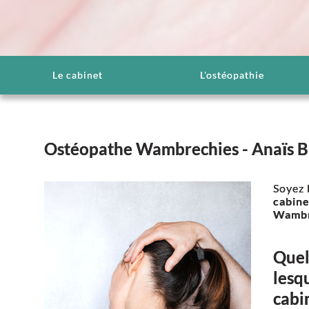
Le cabinet
L'ostéopathie
Ostéopathe Wambrechies - Anaïs Bi
Soyez 
cabine
Wambr
Quel
lesq
cabi