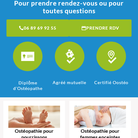
Pour prendre rendez-vous ou pour
toutes questions
06 89 69 92 55
PRENDRE RDV
Agréé mutuelle
Certifié Oostéo
Diplôme
d'Ostéopathe
Ostéopathie pour
Ostéopathie pour
nourrissons
femmes enceintes