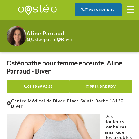
PRENDRE RDV
Aline Parraud
Ostéopathe
Biver
Ostéopathe pour femme enceinte, Aline
Parraud - Biver
06 89 69 92 55
PRENDRE RDV
Leaflet
|
©
OpenStreetMap
contributors
Centre Médical de Biver, Place Sainte Barbe 13120
+
Biver
−
Des
douleurs
lombaires
ainsi que
des troubles