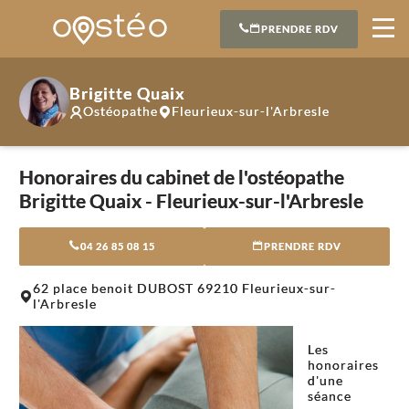
PRENDRE RDV
Brigitte Quaix
Ostéopathe
Fleurieux-sur-l'Arbresle
Honoraires du cabinet de l'ostéopathe
Brigitte Quaix - Fleurieux-sur-l'Arbresle
04 26 85 08 15
PRENDRE RDV
Leaflet
|
©
OpenStreetMap
contributors
62 place benoit DUBOST 69210 Fleurieux-sur-
+
l'Arbresle
−
Les
honoraires
d'une
séance