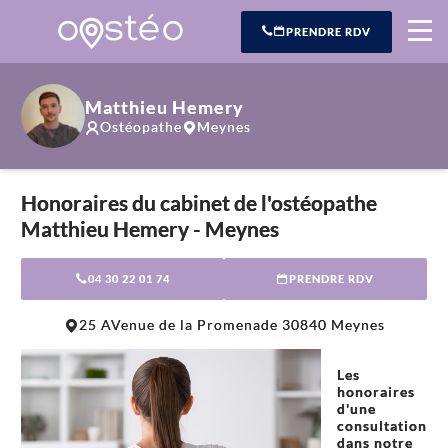
PRENDRE RDV
Matthieu Hemery
Ostéopathe
Meynes
Honoraires du cabinet de l'ostéopathe
Matthieu Hemery - Meynes
04 30 22 01 74
PRENDRE RDV
Leaflet
|
©
OpenStreetMap
contributors
25 AVenue de la Promenade 30840 Meynes
+
−
Les
honoraires
d'une
consultation
dans notre