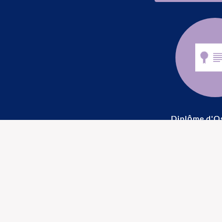
Diplôme d'O
Ostéopathie pour nourrissons
Osté
Étiez-vous au courant ?