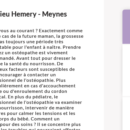
hieu Hemery - Meynes
vous au courant ? Exactement comme
e cas de la future maman, la grossesse
pas toujours une période très
table pour l'enfant à naître. Prendre
ez un ostéopathe est vivement
andé. Avant tout pour dresser le
de la santé du nourrisson. De
ux facteurs sont susceptibles de
ncourager à contacter un
sionnel de l'ostéopathie. Plus
ulièrement en cas d'accouchement
ile ou d'enroulement du cordon
al. En plus du pédiatre, le
sionnel de l'ostéopathie va examiner
nourrisson, intervenir de manière
es pour calmer les tensions et les
e corps du bébé. Comment un
pour des soins ? Il se concentre plus
 les troubles qui pourraient affecter