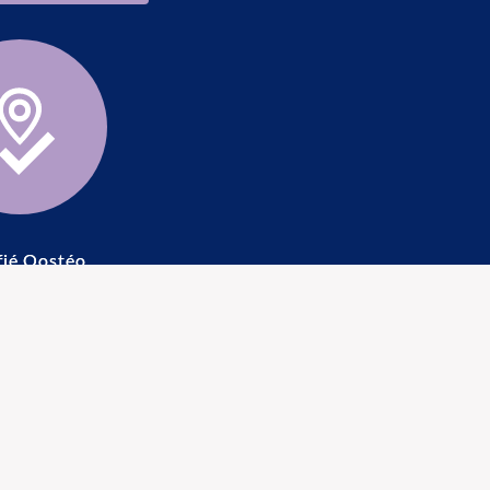
fié Oostéo
ortifs
Honoraires Ostéopathe
 activité
Les honoraires d'une