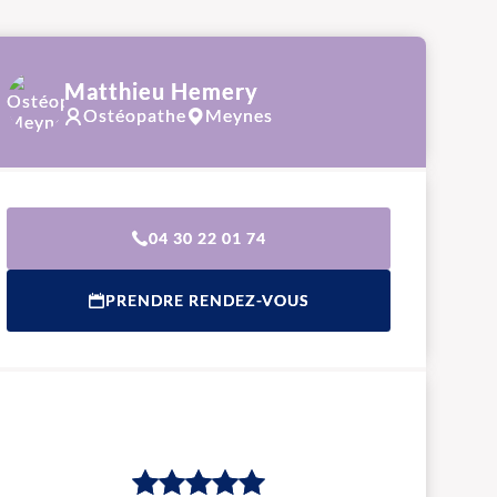
Matthieu Hemery
Ostéopathe
Meynes
04 30 22 01 74
PRENDRE RENDEZ-VOUS