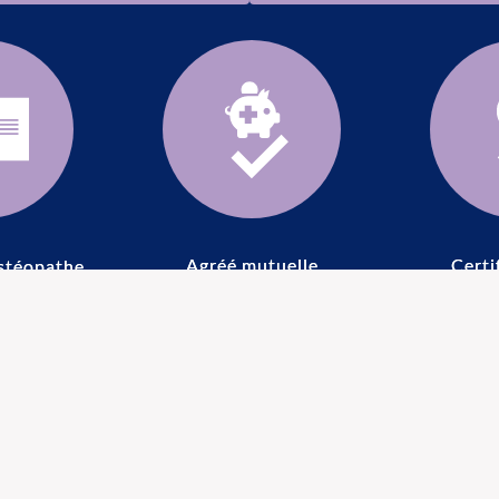
Agréé mutuelle
Certi
stéopathe
opathie pour femmes
Ostéopathie pour sp
enceintes
Selon l'intensité de votre