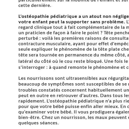
cette dernière.
L'ostéopathie pédiatrique a un atout non négligeab
votre enfant peut la supporter sans problème.
L
regard clinique tout à fait complémentaire de la 
un praticien de façon à faire le point ? Tête penc
perturbé : voilà les premières raisons de consult
contracture musculaire, ayant pour effet d'empêc
seule expliquer le phénomène de la tête plate che
tête sera tournée en permanence du même côté, a
latéral du côté où le cou reste bloqué. Une fois le 
s'interroger : à quand remonte le phénomène et 
Les nourrissons sont ultrasensibles aux régurgit
beaucoup de symptômes sont susceptibles de se m
troubles constatés concernent habituellement u
peut en outre en retrouver d'autres. Dans tous les
rapidement. L'ostéopathie pédiatrique n'a plus ri
pour que votre bébé puisse enfin aller mieux. En 
qu'examiner votre bébé. Il vous prodiguera égalem
bien-être. Chez un nourrisson, les maux peuvent ê
quelques séances.