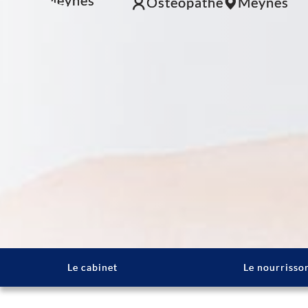
Ostéopathe
Meynes
Le cabinet
Le nourrisso