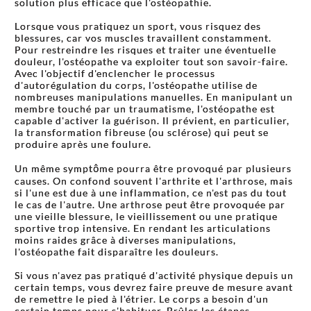
solution plus efficace que l'ostéopathie.
Lorsque vous pratiquez un sport, vous risquez des
blessures, car vos muscles travaillent constamment.
Pour restreindre les risques et traiter une éventuelle
douleur, l'ostéopathe va exploiter tout son savoir-faire.
Avec l'objectif d'enclencher le processus
d'autorégulation du corps, l'ostéopathe utilise de
nombreuses manipulations manuelles. En manipulant un
membre touché par un traumatisme, l'ostéopathe est
capable d'activer la guérison. Il prévient, en particulier,
la transformation fibreuse (ou sclérose) qui peut se
produire après une foulure.
Un même symptôme pourra être provoqué par plusieurs
causes. On confond souvent l'arthrite et l'arthrose, mais
si l'une est due à une inflammation, ce n'est pas du tout
le cas de l'autre. Une arthrose peut être provoquée par
une vieille blessure, le vieillissement ou une pratique
sportive trop intensive. En rendant les articulations
moins raides grâce à diverses manipulations,
l'ostéopathe fait disparaître les douleurs.
Si vous n'avez pas pratiqué d'activité physique depuis un
certain temps, vous devrez faire preuve de mesure avant
de remettre le pied à l'étrier. Le corps a besoin d'un
certain temps pour s'habituer. Brûler les étapes