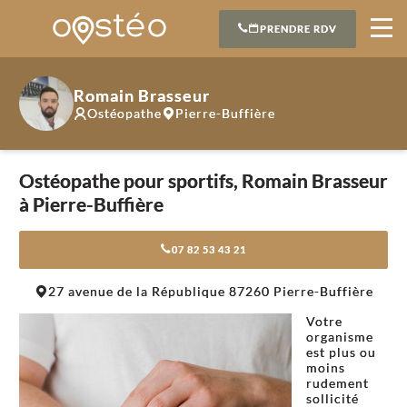
PRENDRE RDV
Romain Brasseur
Ostéopathe
Pierre-Buffière
Ostéopathe pour sportifs, Romain Brasseur
à Pierre-Buffière
07 82 53 43 21
Leaflet
|
©
OpenStreetMap
contributors
27 avenue de la République 87260 Pierre-Buffière
+
Votre
−
organisme
est plus ou
moins
rudement
sollicité