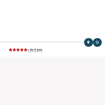
+ de 4 avis
Mentions légales et contact : Océane Montal, Ostéopathe.
2 avenue du
Cassou 40510 Seignosse
. Tél :
06 98 90 20 96
© 2013-2026 — Membre du Réseau Oostéo — Ostéopathe
Ostéopathe Landes
—
Ecole d'Ostéopathie agréée par le Ministère de la Santé
Les avis Google
Alexandre Dutertre
Très efficace ! Complètement bloqué le vendredi, les