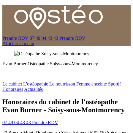
Prendre RDV
07 49 04 43 43
Prendre RDV
Afficher le menu
Evan Burner
Ostéopathe
Soisy-sous-Montmorency
Le cabinet
L'ostéopathie
Le nourrisson
Femme enceinte
Sportif
Honoraires
Actualités
Honoraires du cabinet de l'ostéopathe
Evan Burner - Soisy-sous-Montmorency
07 49 04 43 43
Prendre RDV
20 Rue du Mont d'Eaubonne à Soisy batiment F 95230 Soisy-sous-