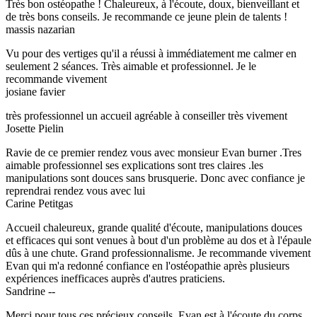
Très bon ostéopathe ! Chaleureux, à l'écoute, doux, bienveillant et
de très bons conseils. Je recommande ce jeune plein de talents !
massis nazarian
Vu pour des vertiges qu'il a réussi à immédiatement me calmer en
seulement 2 séances. Très aimable et professionnel. Je le
recommande vivement
josiane favier
très professionnel un accueil agréable à conseiller très vivement
Josette Pielin
Ravie de ce premier rendez vous avec monsieur Evan burner .Tres
aimable professionnel ses explications sont tres claires .les
manipulations sont douces sans brusquerie. Donc avec confiance je
reprendrai rendez vous avec lui
Carine Petitgas
Accueil chaleureux, grande qualité d'écoute, manipulations douces
et efficaces qui sont venues à bout d'un problème au dos et à l'épaule
dûs à une chute. Grand professionnalisme. Je recommande vivement
Evan qui m'a redonné confiance en l'ostéopathie après plusieurs
expériences inefficaces auprès d'autres praticiens.
Sandrine --
Merci pour tous ces précieux conseils. Evan est à l'écoute du corps