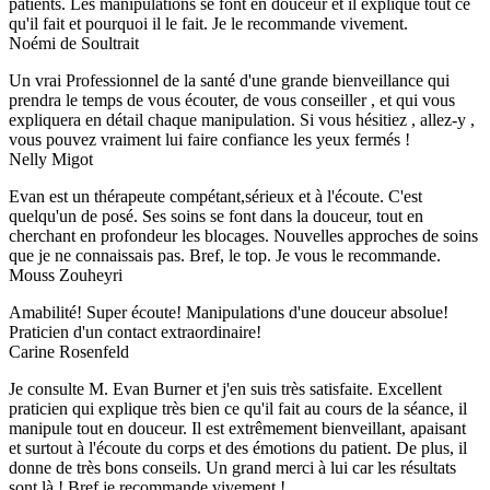
patients. Les manipulations se font en douceur et il explique tout ce
qu'il fait et pourquoi il le fait. Je le recommande vivement.
Noémi de Soultrait
Un vrai Professionnel de la santé d'une grande bienveillance qui
prendra le temps de vous écouter, de vous conseiller , et qui vous
expliquera en détail chaque manipulation. Si vous hésitiez , allez-y ,
vous pouvez vraiment lui faire confiance les yeux fermés !
Nelly Migot
Evan est un thérapeute compétant,sérieux et à l'écoute. C'est
quelqu'un de posé. Ses soins se font dans la douceur, tout en
cherchant en profondeur les blocages. Nouvelles approches de soins
que je ne connaissais pas. Bref, le top. Je vous le recommande.
Mouss Zouheyri
Amabilité! Super écoute! Manipulations d'une douceur absolue!
Praticien d'un contact extraordinaire!
Carine Rosenfeld
Je consulte M. Evan Burner et j'en suis très satisfaite. Excellent
praticien qui explique très bien ce qu'il fait au cours de la séance, il
manipule tout en douceur. Il est extrêmement bienveillant, apaisant
et surtout à l'écoute du corps et des émotions du patient. De plus, il
donne de très bons conseils. Un grand merci à lui car les résultats
sont là ! Bref je recommande vivement !