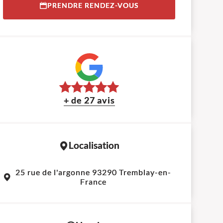
PRENDRE RENDEZ-VOUS
+ de 27 avis
Localisation
Leaflet
|
©
OpenStreetMap
contributors
25 rue de l'argonne 93290 Tremblay-en-
+
France
−