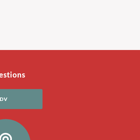
estions
RDV