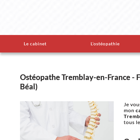
Le cabinet
L'ostéopathie
Ostéopathe Tremblay-en-France - F
Béal)
Je vou
mon
c
Tremb
tous l