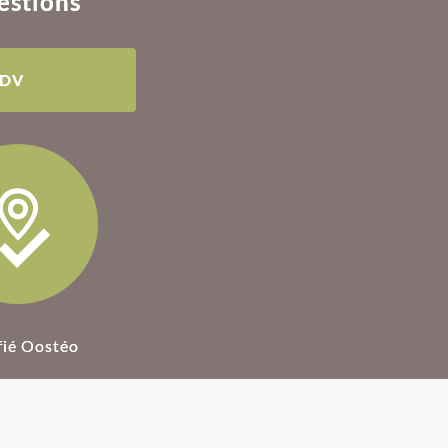
estions
RDV
fié Oostéo