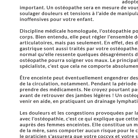
adopte
important. Un ostéopathe sera en mesure de vous 
soulager douleurs et tensions à l'aide de manipu
inoffensives pour votre enfant.
Discipline médicale homologuée, l'ostéopathie p
corps. Bien entendu, elle peut régler l'ensemble 
articulatoires, mais pas seulement. En effet, des 
gastrique sont aussi traités par votre ostéopathe
normal qu'elle ressente quelques désagréments de
ostéopathe pourra soigner vos maux. Le principal
spécialiste, c'est que cela ne comporte absolume
Être enceinte peut éventuellement engendrer de
de la circulation, notamment. Pendant la période 
prendre des médicaments. Ne croyez pourtant pa
avant de retrouver des jambes légères ! Un osté
venir en aide, en pratiquant un drainage lymphat
Les douleurs et les congestions provoquées par l
avec l'ostéopathie, c'est ce qui explique que cett
auprès des femmes enceintes. Elle constitue un m
de la mère, sans comporter aucun risque pour le c
le praticien s'assurera que votre coccyx et votre 