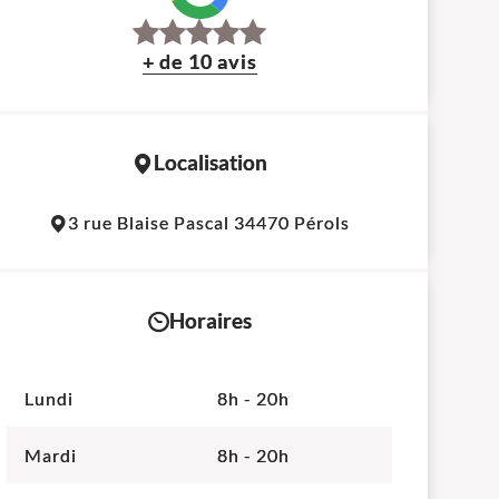
+ de 10 avis
Localisation
Leaflet
|
©
OpenStreetMap
contributors
3 rue Blaise Pascal 34470 Pérols
+
−
Horaires
Lundi
8h - 20h
Mardi
8h - 20h