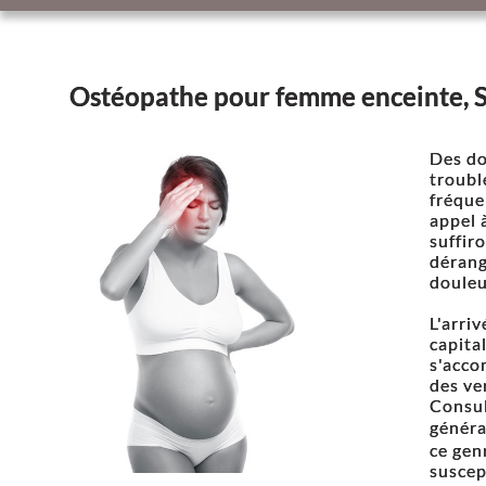
Ostéopathe pour femme enceinte, S
Des do
troubl
fréque
appel 
suffir
dérang
douleu
L'arri
capita
s'acco
des ve
Consul
généra
ce gen
suscep