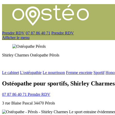
Prendre RDV
07 87 86 40 71
Prendre RDV
Afficher le menu
Shirley Charmes
Ostéopathe
Pérols
Le cabinet
L'ostéopathie
Le nourrisson
Femme enceinte
Sportif
Honor
Ostéopathe pour sportifs, Shirley Charmes
07 87 86 40 71
Prendre RDV
3 rue Blaise Pascal 34470 Pérols
Le sport entraine évidemment 