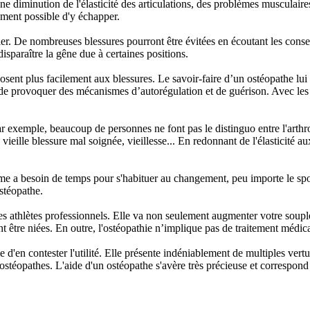
 une diminution de l'élasticité des articulations, des problèmes musculaire
tement possible d'y échapper.
ler. De nombreuses blessures pourront être évitées en écoutant les consei
disparaître la gêne due à certaines positions.
xposent plus facilement aux blessures. Le savoir-faire d’un ostéopathe lu
 de provoquer des mécanismes d’autorégulation et de guérison. Avec les s
exemple, beaucoup de personnes ne font pas le distinguo entre l'arthrose
 vieille blessure mal soignée, vieillesse... En redonnant de l'élasticité au
me a besoin de temps pour s'habituer au changement, peu importe le spor
ostéopathe.
 les athlètes professionnels. Elle va non seulement augmenter votre soupl
t être niées. En outre, l'ostéopathie n’implique pas de traitement médic
 d'en contester l'utilité. Elle présente indéniablement de multiples vert
rs ostéopathes. L'aide d'un ostéopathe s'avère très précieuse et corresp