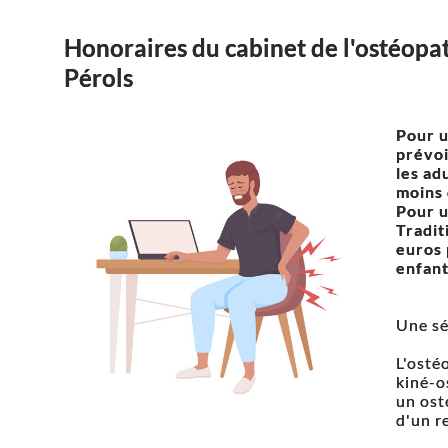
Honoraires du cabinet de l'ostéopa
Pérols
Pour u
prévoi
les ad
moins 
Pour 
Tradit
euros 
enfan
Une sé
L'ostéo
kiné-o
un ost
d'un r