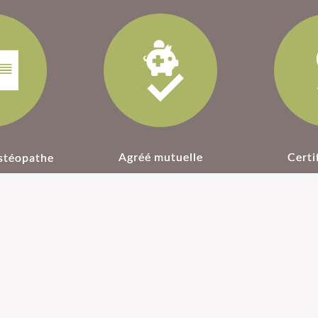
Agréé mutuelle
Certi
stéopathe
L'
 pour
Ostéopathie pour
Depuis 
intes
sportifs
peu av
docteu
culaires
Le sport entraine