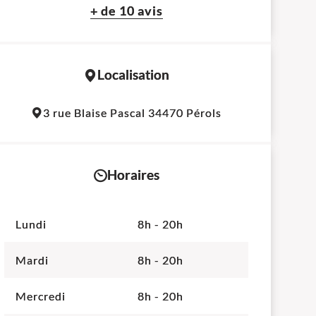
+ de 10 avis
Localisation
Leaflet
|
©
OpenStreetMap
contributors
3 rue Blaise Pascal 34470 Pérols
+
−
Horaires
Lundi
8h - 20h
Mardi
8h - 20h
Mercredi
8h - 20h