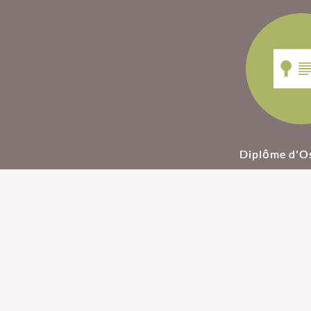
Diplôme d'O
Ostéopathie pour
Ostéopathie
nourrissons
femmes ence
Lors de l'accouchement,
Des douleurs arti