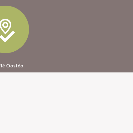
fié Oostéo
ostéopathie
Honoraires Ostéopathe
son invention un
ant 1900 par le
Pour une séance
r Andrew Taylor
d’ostéopathie il faut