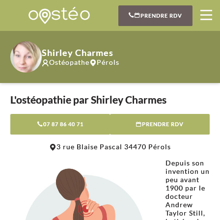
PRENDRE RDV
Shirley Charmes
Ostéopathe
Pérols
L'ostéopathie par Shirley Charmes
07 87 86 40 71
PRENDRE RDV
Leaflet
|
©
OpenStreetMap
contributors
3 rue Blaise Pascal 34470 Pérols
+
Depuis son
−
invention un
peu avant
1900 par le
docteur
Andrew
Taylor Still,