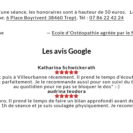
'une séance, les honoraires sont à hauteur de 50 euros. Le
he.
6 Place Boyrivent 38460 Trept
. Tél :
07 86 22 42 24
he
Ostéopathe Isère
—
Ecole d'Ostéopathie agréée par le 
Les avis Google
Katharina Schwickerath
t puis à Villeurbanne récemment. Il prend le temps d'écouter
 parfaitement. Je le recommande aussi pour son suivi du t
au quotidien pour ne pas se bloquer le dos" :-)
audrina teodora
o. Il prend le temps de faire un bilan approfondi avant de
. 1h de séance et je suis soulagée physiquement. Je recom