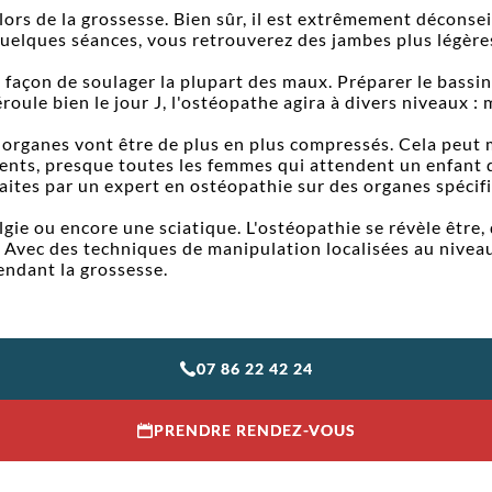
lors de la grossesse. Bien sûr, il est extrêmement déconsei
 quelques séances, vous retrouverez des jambes plus légère
 façon de soulager la plupart des maux. Préparer le bassin
oule bien le jour J, l'ostéopathe agira à divers niveaux : 
s organes vont être de plus en plus compressés. Cela peu
ents, presque toutes les femmes qui attendent un enfant 
faites par un expert en ostéopathie sur des organes spécif
ie ou encore une sciatique. L'ostéopathie se révèle être, d
t. Avec des techniques de manipulation localisées au nivea
endant la grossesse.
07 86 22 42 24
PRENDRE RENDEZ-VOUS