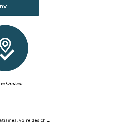
RDV
fié Oostéo
ismes, voire des ch ...