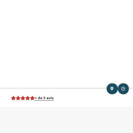
+ de 5 avis
Mentions légales et contact : Clément Didion, Ostéopathe.
6 Place Boyrivent
38460 Trept
. Tél :
07 86 22 42 24
© 2013-2026 — Membre du Réseau Oostéo — Ostéopathe
Ostéopathe Isère
—
Ecole d'Ostéopathie agréée par le Ministère de la Santé