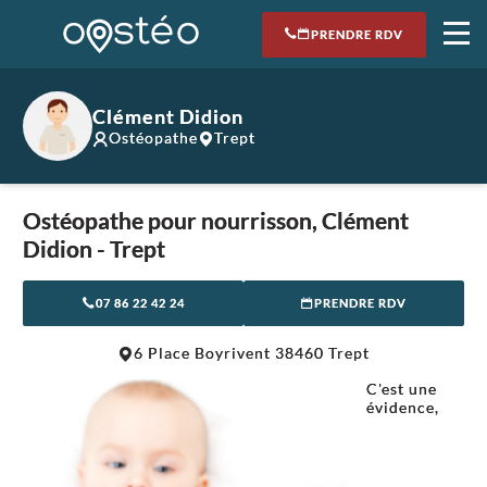
PRENDRE RDV
Clément Didion
Ostéopathe
Trept
Ostéopathe pour nourrisson, Clément
Didion - Trept
07 86 22 42 24
PRENDRE RDV
Leaflet
|
©
OpenStreetMap
contributors
6 Place Boyrivent 38460 Trept
+
C'est une
−
évidence,