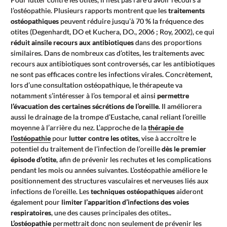
l’ostéopathie. Plusieurs rapports montrent que les
traitements
ostéopathiques
peuvent réduire jusqu’à 70 % la fréquence des
otites (Degenhardt, DO et Kuchera, DO., 2006 ; Roy, 2002), ce qui
réduit ainsile recours aux antibiotiques
dans des proportions
similaires. Dans de nombreux cas d’otites, les traitements avec
recours aux antibiotiques sont controversés, car les antibiotiques
ne sont pas efficaces contre les infections virales. Concrètement,
lors d’une consultation ostéopathique, le thérapeute va
notamment s’intéresser à l’os temporal et ainsi
permettre
l’évacuation des certaines sécrétions de l’oreille
. Il améliorera
aussi le drainage de la trompe d’Eustache, canal reliant l’oreille
moyenne à l’arrière du nez. L’approche de la
thérapie de
l’ostéopathie
pour
lutter contre les otites
, vise à accroître le
potentiel du traitement de l’infection de l’oreille
dès le premier
épisode d’otite
, afin de prévenir les rechutes et les complications
pendant les mois ou années suivantes. L’ostéopathie améliore le
positionnement des structures vasculaires et nerveuses liés aux
infections de l’oreille. Les
techniques ostéopathiques
aideront
également pour
limiter l’apparition d’infections des voies
respiratoires
, une des causes principales des otites..
L’ostéopathie
permettrait donc non seulement de prévenir les