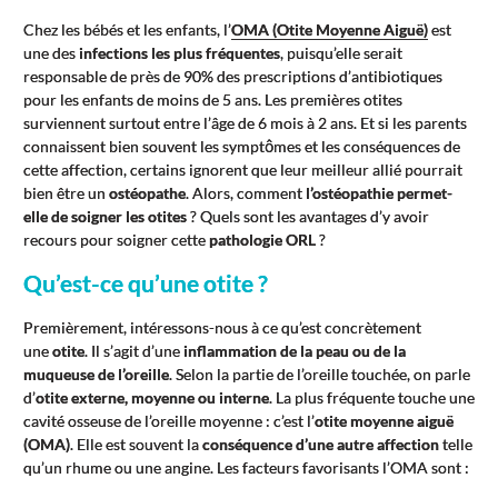
Chez les bébés et les enfants, l’
OMA (Otite Moyenne Aiguë)
est
une des
infections les plus fréquentes
, puisqu’elle serait
responsable de près de 90% des prescriptions d’antibiotiques
pour les enfants de moins de 5 ans. Les premières otites
surviennent surtout entre l’âge de 6 mois à 2 ans. Et si les parents
connaissent bien souvent les symptômes et les conséquences de
cette affection, certains ignorent que leur meilleur allié pourrait
bien être un
ostéopathe
. Alors, comment
l’ostéopathie permet-
elle de soigner les otites
? Quels sont les avantages d’y avoir
recours pour soigner cette
pathologie ORL
?
Qu’est-ce qu’une otite ?
Premièrement, intéressons-nous à ce qu’est concrètement
une
otite
. Il s’agit d’une
inflammation de la peau ou de la
muqueuse de l’oreille
. Selon la partie de l’oreille touchée, on parle
d’
otite externe, moyenne ou interne
. La plus fréquente touche une
cavité osseuse de l’oreille moyenne : c’est l’
otite moyenne aiguë
(OMA)
. Elle est souvent la
conséquence d’une autre affection
telle
qu’un rhume ou une angine. Les facteurs favorisants l’OMA sont :