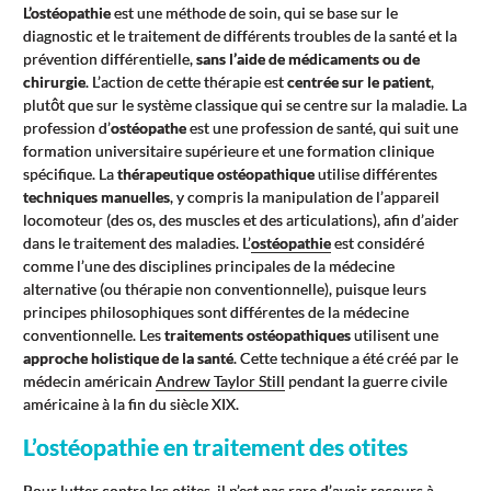
L’ostéopathie
est une méthode de soin, qui se base sur le
diagnostic et le traitement de différents troubles de la santé et la
prévention différentielle,
sans l’aide de médicaments ou de
chirurgie
. L’action de cette thérapie est
centrée sur le patient
,
plutôt que sur le système classique qui se centre sur la maladie. La
profession d’
ostéopathe
est une profession de santé, qui suit une
formation universitaire supérieure et une formation clinique
spécifique. La
thérapeutique ostéopathique
utilise différentes
techniques manuelles
, y compris la manipulation de l’appareil
locomoteur (des os, des muscles et des articulations), afin d’aider
dans le traitement des maladies. L’
ostéopathie
est considéré
comme l’une des disciplines principales de la médecine
alternative (ou thérapie non conventionnelle), puisque leurs
principes philosophiques sont différentes de la médecine
conventionnelle. Les
traitements ostéopathiques
utilisent une
approche holistique de la santé
. Cette technique a été créé par le
médecin américain
Andrew Taylor Still
pendant la guerre civile
américaine à la fin du siècle XIX.
L’ostéopathie en traitement des otites
Pour lutter contre les otites, il n’est pas rare d’avoir recours à