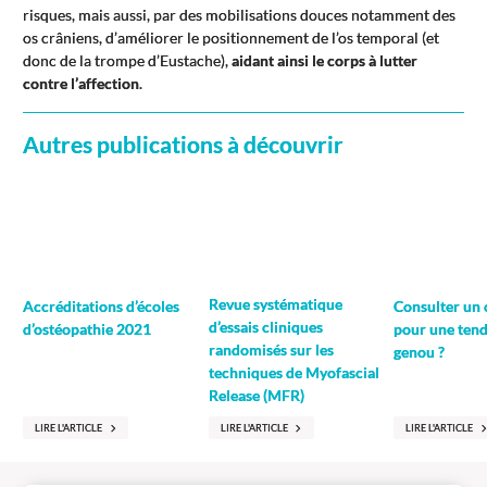
risques, mais aussi, par des mobilisations douces notamment des
os crâniens, d’améliorer le positionnement de l’os temporal (et
donc de la trompe d’Eustache),
aidant ainsi le corps à lutter
contre l’affection
.
Autres publications à découvrir
Revue systématique
Accréditations d’écoles
Consulter un
d’essais cliniques
d’ostéopathie 2021
pour une tend
randomisés sur les
genou ?
techniques de Myofascial
Release (MFR)
LIRE L'ARTICLE
LIRE L'ARTICLE
LIRE L'ARTICLE