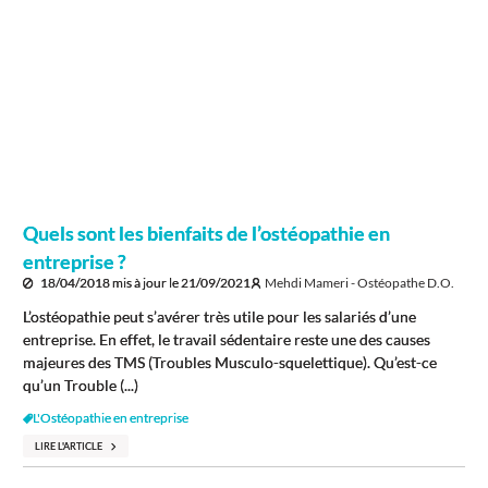
Quels sont les bienfaits de l’ostéopathie en
entreprise ?
18/04/2018
mis à jour le
21/09/2021
Mehdi Mameri - Ostéopathe D.O.
L’ostéopathie peut s’avérer très utile pour les salariés d’une
entreprise. En effet, le travail sédentaire reste une des causes
majeures des TMS (Troubles Musculo-squelettique). Qu’est-ce
qu’un Trouble (...)
L'Ostéopathie en entreprise
LIRE L'ARTICLE