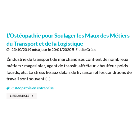
L’Ostéopathie pour Soulager les Maux des Métiers
du Transport et de la Logistique
23/10/2019
mis à jour le
20/01/2020
Elodie Gréau
L’industrie du transport de marchandises contient de nombreux
métiers : magasinier, agent de transit, affréteur, chauffeur poids
lourds, etc. Le stress lié aux délais de livraison et les conditions de
travail sont souvent (...)
L'Ostéopathie en entreprise
LIRE L'ARTICLE