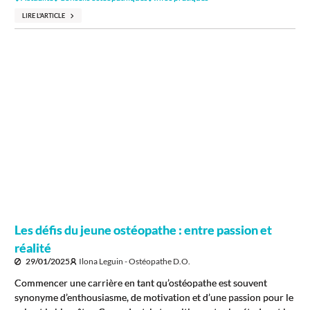
LIRE L'ARTICLE
Les défis du jeune ostéopathe : entre passion et
réalité
29/01/2025
Ilona Leguin - Ostéopathe D.O.
Commencer une carrière en tant qu’ostéopathe est souvent
synonyme d’enthousiasme, de motivation et d’une passion pour le