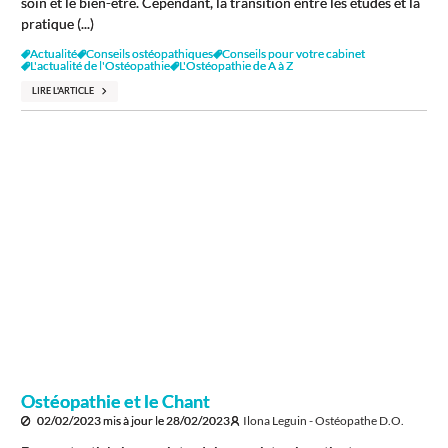
soin et le bien-être. Cependant, la transition entre les études et la
pratique (...)
Actualité
Conseils ostéopathiques
Conseils pour votre cabinet
L'actualité de l'Ostéopathie
L'Ostéopathie de A à Z
LIRE L'ARTICLE
Ostéopathie et le Chant
02/02/2023
mis à jour le
28/02/2023
Ilona Leguin - Ostéopathe D.O.