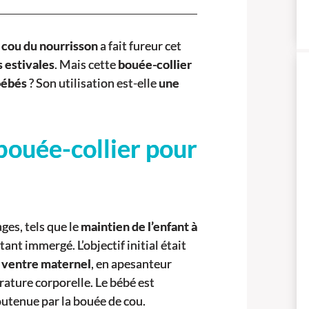
 cou du nourrisson
a fait fureur cet
s estivales
. Mais cette
bouée-collier
bébés
? Son utilisation est-elle
une
bouée-collier pour
es, tels que le
maintien de l’enfant à
tant immergé. L’objectif initial était
u
ventre maternel
, en apesanteur
ature corporelle. Le bébé est
soutenue par la bouée de cou.