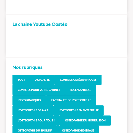
La chaîne Youtube Oostéo
Nos rubriques
TOUT
ACTUALITÉ
CONSEILS OSTÉOPATHIQUES
CONSEILS POUR VOTRE CABINET
INCLASSABLES...
INFOS PRATIQUES
L'ACTUALITÉ DE L'OSTÉOPATHIE
L'OSTÉOPATHIE DE A À Z
L'OSTÉOPATHIE EN ENTREPRISE
L'OSTÉOPATHIE POUR TOUS !
OSTÉOPATHIE DU NOURRISSON
OSTÉOPATHIE DU SPORTIF
OSTÉOPATHIE GÉNÉRALE