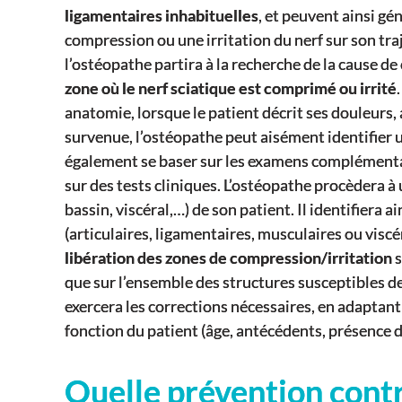
ligamentaires inhabituelles
, et peuvent ainsi gé
compression ou une irritation du nerf sur son tra
l’ostéopathe partira à la recherche de la cause de c
zone où le nerf sciatique est comprimé ou irrité
anatomie, lorsque le patient décrit ses douleurs, 
survenue, l’ostéopathe peut aisément identifier u
également se baser sur les examens complémentair
sur des tests cliniques. L’ostéopathe procèdera à
bassin, viscéral,…) de son patient. Il identifiera ai
(articulaires, ligamentaires, musculaires ou viscé
libération des zones de compression/irritation
s
que sur l’ensemble des structures susceptibles de 
exercera les corrections nécessaires, en adapta
fonction du patient (âge, antécédents, présence d’
Quelle prévention contre