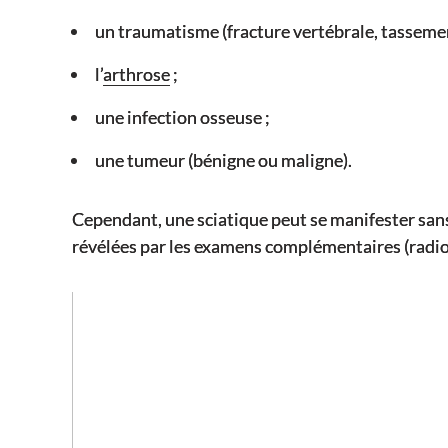
un traumatisme (fracture vertébrale, tassemen
l’
arthrose
;
une infection osseuse ;
une tumeur (bénigne ou maligne).
Cependant, une sciatique peut se manifester sans
révélées par les examens complémentaires (radio,