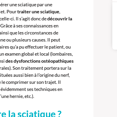
nérer une sciatique par une
jet. Pour
traiter une sciatique
,
elle-ci. Il s’agit donc de
découvrir la
. Grâce à ses connaissances en
ainsi que les circonstances de
ne ou plusieurs causes. Il peut
es qu’a pu effectuer le patient, ou
 un examen global et local (lombaires,
nsi
des dysfonctions ostéopathiques
rales). Son traitement portera sur la
ituées aussi bien à l’origine du nerf,
le comprimer sur son trajet. Il
nt évidemment ses techniques en
une hernie, etc.).
 la sciatique ?