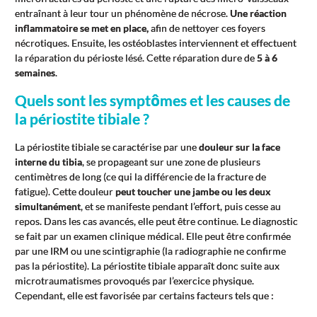
entraînant à leur tour un phénomène de nécrose.
Une réaction
inflammatoire se met en place,
afin de nettoyer ces foyers
nécrotiques. Ensuite, les ostéoblastes interviennent et effectuent
la réparation du périoste lésé. Cette réparation dure de
5 à 6
semaines
.
Quels sont les symptômes et les causes de
la périostite tibiale ?
La périostite tibiale se caractérise par une
douleur sur la face
interne du tibia
, se propageant sur une zone de plusieurs
centimètres de long (ce qui la différencie de la fracture de
fatigue). Cette douleur
peut toucher une jambe ou les deux
simultanément
, et se manifeste pendant l’effort, puis cesse au
repos. Dans les cas avancés, elle peut être continue. Le diagnostic
se fait par un examen clinique médical. Elle peut être confirmée
par une IRM ou une scintigraphie (la radiographie ne confirme
pas la périostite). La périostite tibiale apparaît donc suite aux
microtraumatismes provoqués par l’exercice physique.
Cependant, elle est favorisée par certains facteurs tels que :