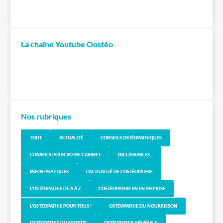
La chaîne Youtube Oostéo
Nos rubriques
TOUT
ACTUALITÉ
CONSEILS OSTÉOPATHIQUES
CONSEILS POUR VOTRE CABINET
INCLASSABLES...
INFOS PRATIQUES
L'ACTUALITÉ DE L'OSTÉOPATHIE
L'OSTÉOPATHIE DE A À Z
L'OSTÉOPATHIE EN ENTREPRISE
L'OSTÉOPATHIE POUR TOUS !
OSTÉOPATHIE DU NOURRISSON
OSTÉOPATHIE DU SPORTIF
OSTÉOPATHIE GÉNÉRALE