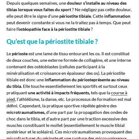
Depuis quelques semaines, une
douleur s’installe au niveau des
tibias lorsque vous faites du sport
? Ne négligez pas cette douleur,
elle peut être le signe d’une
périostite tibiale
. Cette
inflammation
peut devenir constante si vous ne la traitez pas à temps. Que peut
faire
l’ostéopathie face à la périostite tibiale
?
Qu’est que la périostite tibiale ?
Le
périoste
est une lame de tissu entourant les os. Il est constitué
de deux couches, une externe formée de collagène, et une interne
contenant des ostéoblastes (cellules participant à la
minéralisation et croissance en épaisseur des os). La périostite
tibiale est donc une
inflammation du périoste
présente au niveau
du tibia
. Elle touche essentiellement les sportifs et surtout ceux
pratiquant
une activité à impacts fréquents,
tels que la
course à
pied
, l’athlétisme, la danse, etc. Le processus de formation est mal
défini. Cependant, la pratique sportive répétée génère des
microtraumatismes,
d’une part par la propagation des ondes de
choc dans le tibia, et d’autre part par une traction excessive des
muscles constituant le mollet (essentiellement le muscle tibial
postérieur et le soléaire). Ces microtraumatismes provoquent des
microfractures du périoste et une rupture des micro-vaisseaux