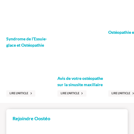
Ostéopathie e
Syndrome de l’Essuie-
glace et Ostéopathie
Avis de votre ostéopathe
sur la sinusite maxillaire
LIRE L'ARTICLE
LIRE L'ARTICLE
LIRE L'ARTICLE
Rejoindre Oostéo