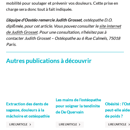
mobilité pour soulager et prévenir vos douleurs. Cette prise en
charge sera donc tout à fait indiquée.
L’équipe d’Oostéo remercie Judith Grosset
, ostéopathe D.O.
diplômée, pour cet article. Vous pouvez consulter le
site internet
de Judith Grosset
. Pour une consultation, n’hésitez pas à
contacter Judith Grosset – Ostéopathe au 6 Rue Calmels, 75018
Paris.
Autres publications à découvrir
Les mains de l’ostéopathe
Extraction des dents de
Obésité : l’O
pour soigner la tendinite
sagesse, douleurs à la
peut-elle aide
de De Quervain
mâchoire et ostéopathie
de poids ?
LIRE L'ARTICLE
LIRE L'ARTICLE
LIRE L'ARTICLE