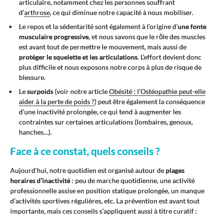
articulaire, notamment chez les personnes souffrant
d’
arthrose
, ce qui diminue notre capacité à nous mobiliser.
Le repos et la sédentarité sont également à l’origine d’
une fonte
musculaire progressive
, et nous savons que le rôle des muscles
est avant tout de permettre le mouvement, mais aussi de
protéger le squelette et les articulations
. L’effort devient donc
plus difficile et nous exposons notre corps à plus de risque de
blessure.
Le
surpoids
(voir notre article
Obésité : l’Ostéopathie peut-elle
aider à la perte de poids ?
) peut être également la conséquence
d’une inactivité prolongée, ce qui tend à augmenter les
contraintes sur certaines articulations (lombaires, genoux,
hanches…).
Face à ce constat, quels conseils ?
Aujourd’hui, notre quotidien est organisé autour de
plages
horaires d’inactivité
: peu de marche quotidienne, une activité
professionnelle assise en position statique prolongée, un manque
d’activités sportives régulières, etc. La prévention est avant tout
importante, mais ces conseils s’appliquent aussi à titre curatif :