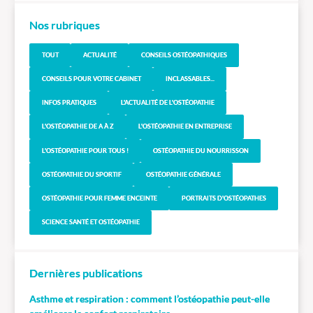
Nos rubriques
TOUT
ACTUALITÉ
CONSEILS OSTÉOPATHIQUES
CONSEILS POUR VOTRE CABINET
INCLASSABLES...
INFOS PRATIQUES
L'ACTUALITÉ DE L'OSTÉOPATHIE
L'OSTÉOPATHIE DE A À Z
L'OSTÉOPATHIE EN ENTREPRISE
L'OSTÉOPATHIE POUR TOUS !
OSTÉOPATHIE DU NOURRISSON
OSTÉOPATHIE DU SPORTIF
OSTÉOPATHIE GÉNÉRALE
OSTÉOPATHIE POUR FEMME ENCEINTE
PORTRAITS D'OSTÉOPATHES
SCIENCE SANTÉ ET OSTÉOPATHIE
Dernières publications
Asthme et respiration : comment l’ostéopathie peut-elle