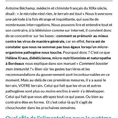
Antoine Béchamp, médecin et chimiste français du XIXe siècle,
disait : «
le microbe n’est rien, le terrain est tout
». Nous traversons
une période à la fois étrange et inquiétante, qui suscite de
nombreuses interrogations. Nous pouvons lire et entendre tout et
son contraire, à la télévision comme sur internet, il convient donc
de se concentrer sur les bases :
comment se prémunir au mieux
contre les virus de manière générale
, car en effet,
force est de
constater que nous ne sommes pas tous égaux lorsqu’un micro-
organisme pathogène nous touche
. Pourquoi donc ? C’est ce que
Hélène Kraus, diététicienne, micro-nutritionniste et naturopathe
à Bordeaux
nous explique dans son manuel «
Comment booster
mon immunité ?
». Bien-sûr les gestes barrières et les
recommandations du gouvernement sont incontournables en ce
moment. Mais au-delà de ces premières mesures, il y a aussi le
terrain, VOTRE terrain. Celui qui fait que les virus et autres
pathogènes sont plus ou moins enclins à venir s’y développer.
Celui qui fait que vous attrapez tout ce qui passe. Ou bien au
contraire êtes en forme. Et c’est celui-là qu’il s’agit de
chouchouter dans les prochaines semaines.
Quel rôle de l’alimentation pour le système