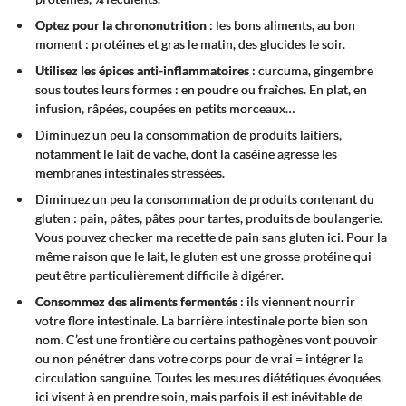
Optez pour la chrononutrition
: les bons aliments, au bon
moment : protéines et gras le matin, des glucides le soir.
Utilisez les épices anti-inflammatoires
: curcuma, gingembre
sous toutes leurs formes : en poudre ou fraîches. En plat, en
infusion, râpées, coupées en petits morceaux…
Diminuez un peu la consommation de produits laitiers,
notamment le lait de vache, dont la caséine agresse les
membranes intestinales stressées.
Diminuez un peu la consommation de produits contenant du
gluten : pain, pâtes, pâtes pour tartes, produits de boulangerie.
Vous pouvez checker ma recette de pain sans gluten ici. Pour la
même raison que le lait, le gluten est une grosse protéine qui
peut être particulièrement difficile à digérer.
Consommez des aliments fermentés
: ils viennent nourrir
votre flore intestinale. La barrière intestinale porte bien son
nom. C’est une frontière ou certains pathogènes vont pouvoir
ou non pénétrer dans votre corps pour de vrai = intégrer la
circulation sanguine. Toutes les mesures diététiques évoquées
ici visent à en prendre soin, mais parfois il est inévitable de