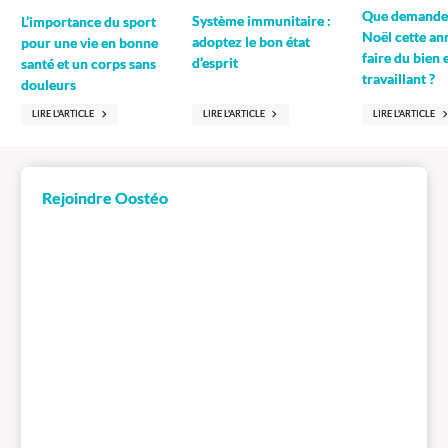
Que demander
Système immunitaire :
L’importance du sport
Noël cette an
adoptez le bon état
pour une vie en bonne
faire du bien 
d’esprit
santé et un corps sans
travaillant ?
douleurs
LIRE L'ARTICLE
LIRE L'ARTICLE
LIRE L'ARTICLE
Rejoindre Oostéo