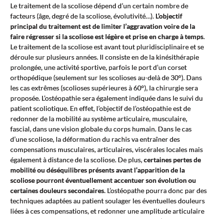
Le traitement de la scoliose dépend d’un certain nombre de
facteurs (âge, degré de la scoliose, évolutivité…).
L’objectif
principal du traitement est de limiter l’aggravation voire de la
faire régresser si la scoliose est légère et prise en charge à temps
.
Le traitement de la scoliose est avant tout pluridisciplinaire et se
déroule sur plusieurs années. Il consiste en de la kinésithérapie
prolongée, une activité sportive, parfois le port d’un corset
orthopédique (seulement sur les scolioses au-delà de 30°). Dans
les cas extrêmes (scolioses supérieures à 60°), la chirurgie sera
proposée. L’ostéopathie sera également indiquée dans le suivi du
patient scoliotique. En effet, l’objectif de l’ostéopathie est de
redonner de la mobilité au système articulaire, musculaire,
fascial, dans une vision globale du corps humain. Dans le cas
d’une scoliose, la déformation du rachis va entraîner des
compensations musculaires, articulaires, viscérales locales mais
également à distance de la scoliose. De plus,
certaines pertes de
mobilité ou déséquilibres présents avant l’apparition de la
scoliose pourront éventuellement accentuer son évolution ou
certaines douleurs secondaires
. L’ostéopathe pourra donc par des
techniques adaptées au patient soulager les éventuelles douleurs
liées à ces compensations, et redonner une amplitude articulaire