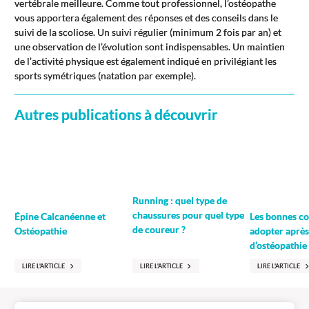
vertébrale meilleure. Comme tout professionnel, l’ostéopathe
vous apportera également des réponses et des conseils dans le
suivi de la scoliose. Un suivi régulier (minimum 2 fois par an) et
une observation de l’évolution sont indispensables. Un maintien
de l’activité physique est également indiqué en privilégiant les
sports symétriques (natation par exemple).
Autres publications à découvrir
Running : quel type de
chaussures pour quel type
Épine Calcanéenne et
Les bonnes co
de coureur ?
Ostéopathie
adopter après
d’ostéopathie
LIRE L'ARTICLE
LIRE L'ARTICLE
LIRE L'ARTICLE