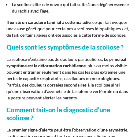
La scoliose dite « de novo » qui fait suite à une dégénérescence
du rachis avec l’âge.
Il existe un caractère familial à cette maladie
, ce qui fait évoquer
une cause génétique pour certaines « scolioses idiopathiques » et,
de fait, certains gènes ont été associés à cette forme de scoliose.
Quels sont les symptômes de la scoliose ?
La scoliose n’entraîne pas de douleurs particulières.
Le principal
symptôme est la déformation rachidienne
, plus ou moins visible
pouvant entraîner seulement dans les cas les plus extrêmes une
perte de capacité respiratoire, cardiaques ou neurologiques.
Parfois, des douleurs dorsales secondaires à la scoliose ainsi
qu’une observation d’asymétrie de la colonne vertébrale ou dans
la posture peuvent alerter les parents.
Comment fait-on le diagnostic d’une
scoliose ?
Le premier signe d’alerte peut être l’observation d’une asymétrie.
Le diagnostic repose avant tout sur un examen clinique en