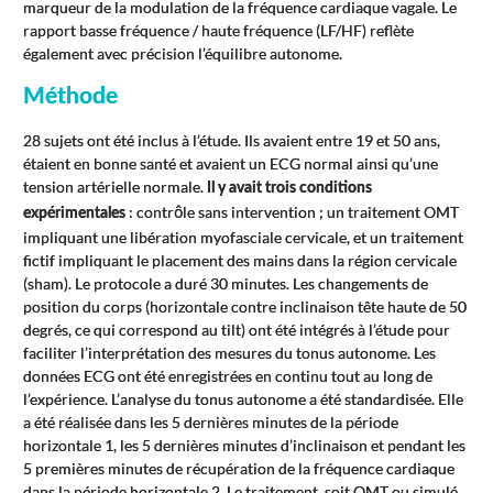
marqueur de la modulation de la fréquence cardiaque vagale. Le
rapport basse fréquence / haute fréquence (LF/HF) reflète
également avec précision l’équilibre autonome.
Méthode
28 sujets ont été inclus à l’étude. Ils avaient entre 19 et 50 ans,
étaient en bonne santé et avaient un ECG normal ainsi qu’une
tension artérielle normale.
Il y avait trois conditions
: contrôle sans intervention ; un traitement OMT
expérimentales
impliquant une libération myofasciale cervicale, et un traitement
fictif impliquant le placement des mains dans la région cervicale
(sham). Le protocole a duré 30 minutes. Les changements de
position du corps (horizontale contre inclinaison tête haute de 50
degrés, ce qui correspond au tilt) ont été intégrés à l’étude pour
faciliter l’interprétation des mesures du tonus autonome. Les
données ECG ont été enregistrées en continu tout au long de
l’expérience. L’analyse du tonus autonome a été standardisée. Elle
a été réalisée dans les 5 dernières minutes de la période
horizontale 1, les 5 dernières minutes d’inclinaison et pendant les
5 premières minutes de récupération de la fréquence cardiaque
dans la période horizontale 2. Le traitement, soit OMT ou simulé,