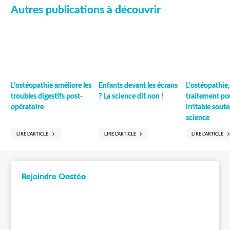
Autres publications à découvrir
Enfants devant les écrans
L’ostéopathie améliore les
L’ostéopathie,
? La science dit non !
troubles digestifs post-
traitement pou
opératoire
irritable soute
science
LIRE L'ARTICLE
LIRE L'ARTICLE
LIRE L'ARTICLE
Rejoindre Oostéo