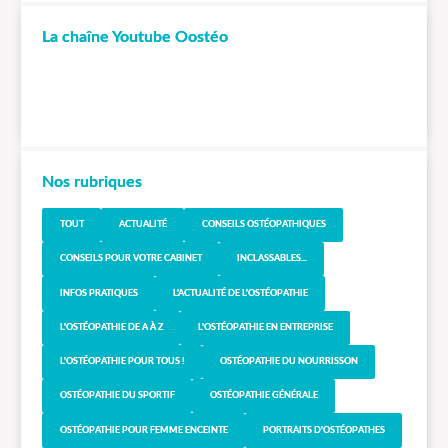
La chaîne Youtube Oostéo
Nos rubriques
TOUT
ACTUALITÉ
CONSEILS OSTÉOPATHIQUES
CONSEILS POUR VOTRE CABINET
INCLASSABLES...
INFOS PRATIQUES
L'ACTUALITÉ DE L'OSTÉOPATHIE
L'OSTÉOPATHIE DE A À Z
L'OSTÉOPATHIE EN ENTREPRISE
L'OSTÉOPATHIE POUR TOUS !
OSTÉOPATHIE DU NOURRISSON
OSTÉOPATHIE DU SPORTIF
OSTÉOPATHIE GÉNÉRALE
OSTÉOPATHIE POUR FEMME ENCEINTE
PORTRAITS D'OSTÉOPATHES