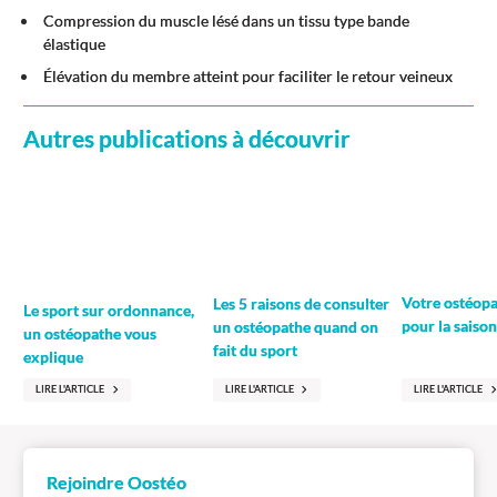
Compression du muscle lésé dans un tissu type bande
élastique
Élévation du membre atteint pour faciliter le retour veineux
Autres publications à découvrir
Votre ostéopat
Les 5 raisons de consulter
Le sport sur ordonnance,
pour la saiso
un ostéopathe quand on
un ostéopathe vous
fait du sport
explique
LIRE L'ARTICLE
LIRE L'ARTICLE
LIRE L'ARTICLE
Rejoindre Oostéo