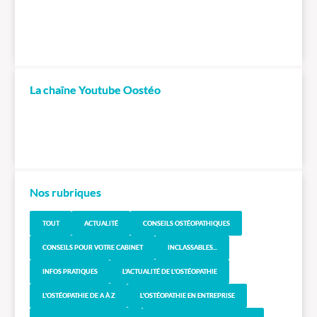
La chaîne Youtube Oostéo
Nos rubriques
TOUT
ACTUALITÉ
CONSEILS OSTÉOPATHIQUES
CONSEILS POUR VOTRE CABINET
INCLASSABLES...
INFOS PRATIQUES
L'ACTUALITÉ DE L'OSTÉOPATHIE
L'OSTÉOPATHIE DE A À Z
L'OSTÉOPATHIE EN ENTREPRISE