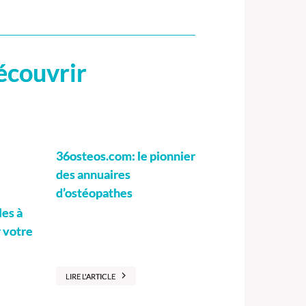
écouvrir
36osteos.com: le pionnier
des annuaires
d’ostéopathes
les à
r votre
LIRE L'ARTICLE