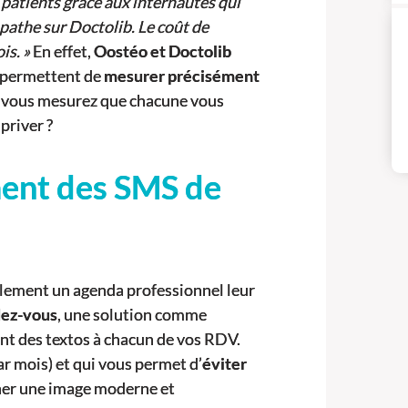
patients grâce aux internautes qui
opathe sur Doctolib. Le coût de
is. »
En effet,
Oostéo et Doctolib
 permettent de
mesurer précisément
Si vous mesurez que chacune vous
 priver ?
ent des SMS de
plement un agenda professionnel leur
dez-vous
, une solution comme
t des textos à chacun de vos RDV.
r mois) et qui vous permet d’
éviter
nner une image moderne et