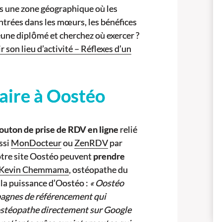
ans une zone géographique où les
ntrées dans les mœurs, les bénéfices
eune diplômé et cherchez où exercer ?
r son lieu d’activité – Réflexes d’un
aire à Oostéo
outon de prise de RDV en ligne
relié
ssi
MonDocteur
ou
ZenRDV
par
otre site Oostéo peuvent
prendre
Kevin Chemmama
, ostéopathe du
 la puissance d’Oostéo :
« Oostéo
pagnes de référencement qui
ostéopathe directement sur Google