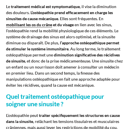
Le
traitement médical est symptomatique
, il vise la diminution
des douleurs.
L’ostéopathie prend efficacement en charge les
sinusites de cause mécanique
. Elles sont fréquentes. En
mobilisant les os du crâne
et du visage
en lien avec les sinus,
l’ostéopathie rend la mobilité physiologique de ces éléments. Le
système de drainage des sinus est alors optimisé, et la sinusite
diminue ou disparaît. De plus,
l’approche ostéopathique permet
de stimuler le système immunitaire
. Au long terme, le traitement
ostéopathique permet une
diminution significative des récidives
de sinusite
, et donc de la prise médicamenteuse. Une sinusite chez
un enfant ou un nourrisson doit amener à consulter un médecin
en premier lieu. Dans un second temps, la finesse des
manipulations ostéopathique en fait une approche adaptée pour
éviter les récidives, quand la cause est mécanique.
Quel traitement ostéopathique pour
soigner une sinusite ?
L’ostéopathie peut
traiter spécifiquement les structures en cause
dans la sinusite
, relâchant les tensions tissulaires et musculaires
crâniennes, mais aussi lever les restrictions de mobilité du cou.