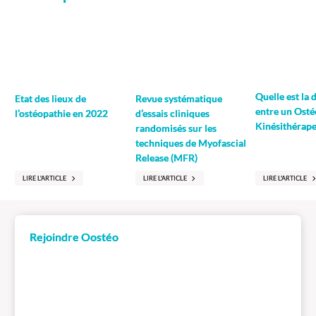
Quelle est la 
Revue systématique
Etat des lieux de
entre un Osté
d’essais cliniques
l’ostéopathie en 2022
Kinésithérape
randomisés sur les
techniques de Myofascial
Release (MFR)
LIRE L'ARTICLE
LIRE L'ARTICLE
LIRE L'ARTICLE
Rejoindre Oostéo