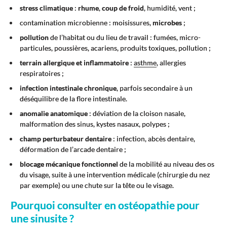
stress climatique
:
rhume
,
coup de froid
, humidité, vent ;
contamination microbienne : moisissures,
microbes
;
pollution
de l’habitat ou du lieu de travail : fumées, micro-
particules, poussières, acariens, produits toxiques, pollution ;
terrain allergique et inflammatoire
:
asthme
, allergies
respiratoires ;
infection intestinale chronique
, parfois secondaire à un
déséquilibre de la flore intestinale.
anomalie anatomique
: déviation de la cloison nasale,
malformation des sinus, kystes nasaux, polypes ;
champ perturbateur dentaire
: infection, abcès dentaire,
déformation de l’arcade dentaire ;
blocage mécanique fonctionnel
de la mobilité au niveau des os
du visage, suite à une intervention médicale (chirurgie du nez
par exemple) ou une chute sur la tête ou le visage.
Pourquoi consulter en ostéopathie pour
une sinusite ?