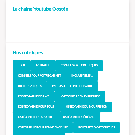
La chaîne Youtube Oostéo
Nos rubriques
TOUT
ACTUALITÉ
CONSEILS OSTÉOPATHIQUES
CONSEILS POUR VOTRE CABINET
INCLASSABLES...
INFOS PRATIQUES
L'ACTUALITÉ DE L'OSTÉOPATHIE
L'OSTÉOPATHIE DE A À Z
L'OSTÉOPATHIE EN ENTREPRISE
L'OSTÉOPATHIE POUR TOUS !
OSTÉOPATHIE DU NOURRISSON
OSTÉOPATHIE DU SPORTIF
OSTÉOPATHIE GÉNÉRALE
OSTÉOPATHIE POUR FEMME ENCEINTE
PORTRAITS D'OSTÉOPATHES