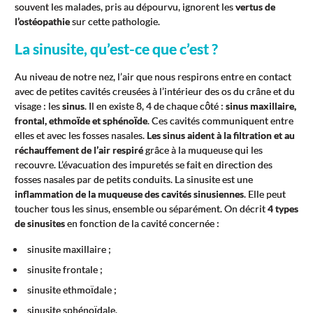
souvent les malades, pris au dépourvu, ignorent les
vertus de
l’ostéopathie
sur cette pathologie.
La sinusite, qu’est-ce que c’est ?
Au niveau de notre nez, l’air que nous respirons entre en contact
avec de petites cavités creusées à l’intérieur des os du crâne et du
visage : les
sinus
. Il en existe 8, 4 de chaque côté :
sinus maxillaire,
frontal, ethmoïde et sphénoïde
. Ces cavités communiquent entre
elles et avec les fosses nasales.
Les sinus aident à la filtration et au
réchauffement de l’air respiré
grâce à la muqueuse qui les
recouvre. L’évacuation des impuretés se fait en direction des
fosses nasales par de petits conduits. La sinusite est une
inflammation de la muqueuse des cavités sinusiennes
. Elle peut
toucher tous les sinus, ensemble ou séparément. On décrit
4 types
de sinusites
en fonction de la cavité concernée :
sinusite maxillaire ;
sinusite frontale ;
sinusite ethmoïdale ;
sinusite sphénoïdale.