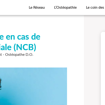
Le Réseau
L’Ostéopathie
Le coin des
e en cas de
iale (NCB)
nt - Ostéopathe D.O.