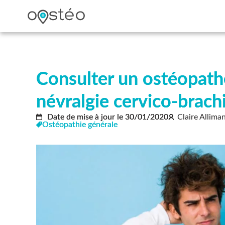
Consulter un ostéopath
névralgie cervico-brach
Date de mise à jour le
30/01/2020
Claire Allima
Ostéopathie générale