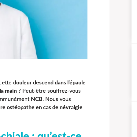
 cette
douleur descend dans l’épaule
la main
? Peut-être souffrez-vous
ommunément
NCB
. Nous vous
tre ostéopathe en cas de névralgie
chiale : qu’est-ce