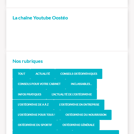
La chaîne Youtube Oostéo
Nos rubriques
TOUT
ACTUALITÉ
CONSEILS OSTÉOPATHIQUES
CONSEILS POUR VOTRE CABINET
INCLASSABLES...
INFOS PRATIQUES
L'ACTUALITÉ DE L'OSTÉOPATHIE
L'OSTÉOPATHIE DE A À Z
L'OSTÉOPATHIE EN ENTREPRISE
L'OSTÉOPATHIE POUR TOUS !
OSTÉOPATHIE DU NOURRISSON
OSTÉOPATHIE DU SPORTIF
OSTÉOPATHIE GÉNÉRALE