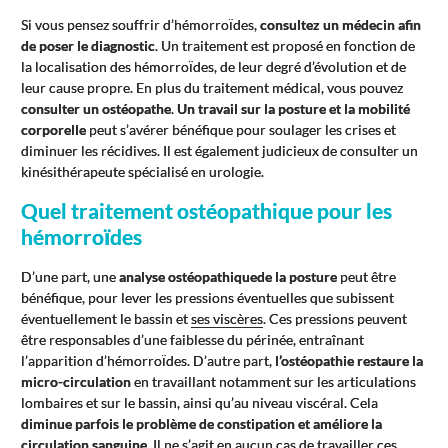
Si vous pensez souffrir d’hémorroïdes,
consultez un médecin afin
de poser le diagnostic
. Un traitement est proposé en fonction de
la localisation des hémorroïdes, de leur degré d’évolution et de
leur cause propre. En plus du traitement médical, vous pouvez
consulter un ostéopathe
.
Un travail sur la posture et la mobilité
corporelle
peut s’avérer bénéfique pour soulager les crises et
diminuer les récidives. Il est également judicieux de consulter un
kinésithérapeute spécialisé en urologie.
Quel traitement ostéopathique pour les
hémorroïdes
D’une part, une
analyse ostéopathique
de la posture
peut être
bénéfique, pour lever les pressions éventuelles que subissent
éventuellement le bassin et
ses viscères
. Ces pressions peuvent
être responsables d’une faiblesse du périnée, entraînant
l’apparition d’hémorroïdes. D’autre part,
l’ostéopathie restaure la
micro-circulation
en travaillant notamment sur les articulations
lombaires et sur le bassin, ainsi qu’au niveau viscéral. Cela
diminue parfois le problème de constipation et améliore la
circulation sanguine
. Il ne s’agit en aucun cas de travailler ces