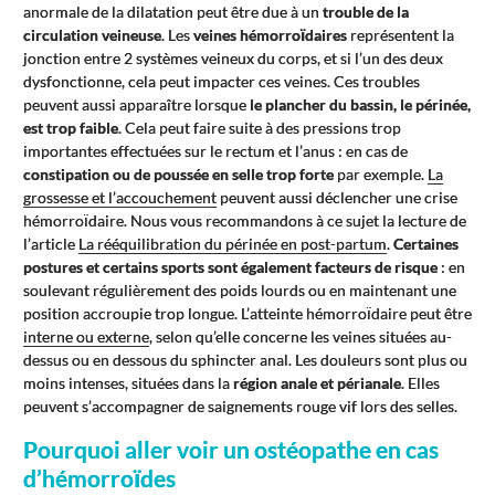
anormale de la dilatation peut être due à un
trouble de la
circulation veineuse
. Les
veines hémorroïdaires
représentent la
jonction entre 2 systèmes veineux du corps, et si l’un des deux
dysfonctionne, cela peut impacter ces veines. Ces troubles
peuvent aussi apparaître lorsque
le plancher du bassin, le périnée,
est trop faible
. Cela peut faire suite à des pressions trop
importantes effectuées sur le rectum et l’anus : en cas de
constipation ou de poussée en selle trop forte
par exemple.
La
grossesse et l’accouchement
peuvent aussi déclencher une crise
hémorroïdaire. Nous vous recommandons à ce sujet la lecture de
l’article
La rééquilibration du périnée en post-partum
.
Certaines
postures et certains sports sont également facteurs de risque
: en
soulevant régulièrement des poids lourds ou en maintenant une
position accroupie trop longue. L’atteinte hémorroïdaire peut être
interne ou externe
, selon qu’elle concerne les veines situées au-
dessus ou en dessous du sphincter anal. Les douleurs sont plus ou
moins intenses, situées dans la
région anale et périanale
. Elles
peuvent s’accompagner de saignements rouge vif lors des selles.
Pourquoi aller voir un ostéopathe en cas
d’hémorroïdes