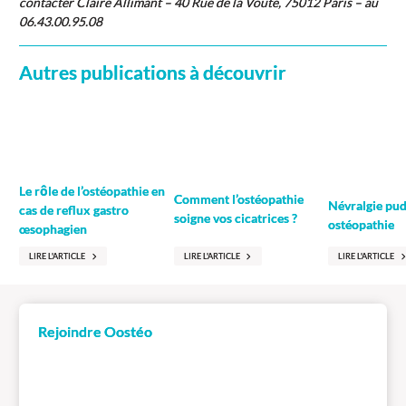
contacter Claire Allimant – 40 Rue de la Voûte, 75012 Paris – au
06.43.00.95.08
Autres publications à découvrir
Le rôle de l’ostéopathie en
Comment l’ostéopathie
Névralgie pud
cas de reflux gastro
soigne vos cicatrices ?
ostéopathie
œsophagien
LIRE L'ARTICLE
LIRE L'ARTICLE
LIRE L'ARTICLE
Rejoindre Oostéo