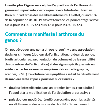
Ensuite,
plus l’âge avance et plus l’apparition de l’arthrose du
genou est importante
, c’est ce que révèle l’étude de Christian
Roux sur
l’arthrose des membres inférieurs
. En effet, quand 3 %
de la population de 40-49 ans est touchée, ce pourcentage s’élève
à 8 % pour les 50-59 ans puis 12 % pour les 60-75 ans.
Comment se manifeste l’arthrose du
genou ?
On peut évoquer une gonarthrose lorsqu’il y a une
association
de
signes cliniques
(douleur de l’articulation, raideur du genou,
bruits articulaires, augmentation du volume et de la sensibilité
des os autour de l’articulation) et des signes spécifiques mis en
évidence par les
examens complémentaires
(radiographie,
scanner, IRM…). L’évolution des symptômes se fait habituellement
de manière lente et par « poussées successives
» :
douleur intermittente dans un premier temps, reproduite à
l’appui et à la mobilisation de l’articulation progressive ;
puis douleur modérée, régulière avec gêne pour les activités
quotidiennes et des épisodes de rigidité, d’épanchement