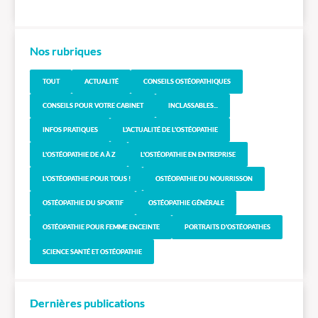
Nos rubriques
TOUT
ACTUALITÉ
CONSEILS OSTÉOPATHIQUES
CONSEILS POUR VOTRE CABINET
INCLASSABLES...
INFOS PRATIQUES
L'ACTUALITÉ DE L'OSTÉOPATHIE
L'OSTÉOPATHIE DE A À Z
L'OSTÉOPATHIE EN ENTREPRISE
L'OSTÉOPATHIE POUR TOUS !
OSTÉOPATHIE DU NOURRISSON
OSTÉOPATHIE DU SPORTIF
OSTÉOPATHIE GÉNÉRALE
OSTÉOPATHIE POUR FEMME ENCEINTE
PORTRAITS D'OSTÉOPATHES
SCIENCE SANTÉ ET OSTÉOPATHIE
Dernières publications