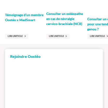
Consulter un ostéopathe
Témoignage d’un membre
en cas de névralgie
Consulter un
Oostéo x MedSmart
cervico-brachiale (NCB)
pour une tend
genou ?
LIRE L'ARTICLE
LIRE L'ARTICLE
LIRE L'ARTICLE
Rejoindre Oostéo