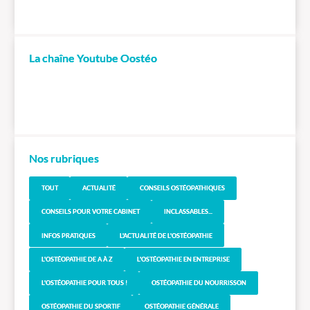
La chaîne Youtube Oostéo
Nos rubriques
TOUT
ACTUALITÉ
CONSEILS OSTÉOPATHIQUES
CONSEILS POUR VOTRE CABINET
INCLASSABLES...
INFOS PRATIQUES
L'ACTUALITÉ DE L'OSTÉOPATHIE
L'OSTÉOPATHIE DE A À Z
L'OSTÉOPATHIE EN ENTREPRISE
L'OSTÉOPATHIE POUR TOUS !
OSTÉOPATHIE DU NOURRISSON
OSTÉOPATHIE DU SPORTIF
OSTÉOPATHIE GÉNÉRALE