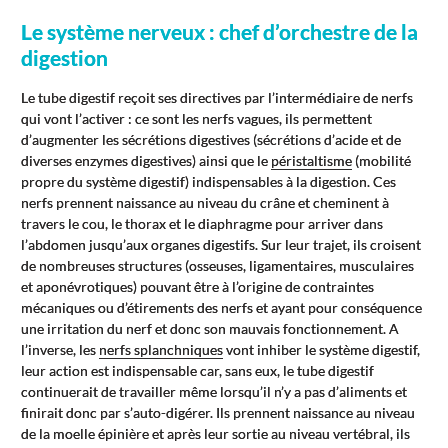
Le système nerveux : chef d’orchestre de la
digestion
Le tube digestif reçoit ses directives par l’intermédiaire de nerfs
qui vont l’activer : ce sont les nerfs vagues, ils permettent
d’augmenter les sécrétions digestives (sécrétions d’acide et de
diverses enzymes digestives) ainsi que le
péristaltisme
(mobilité
propre du système digestif) indispensables à la digestion. Ces
nerfs prennent naissance au niveau du crâne et cheminent à
travers le cou, le thorax et le diaphragme pour arriver dans
l’abdomen jusqu’aux organes digestifs. Sur leur trajet, ils croisent
de nombreuses structures (osseuses, ligamentaires, musculaires
et aponévrotiques) pouvant être à l’origine de contraintes
mécaniques ou d’étirements des nerfs et ayant pour conséquence
une irritation du nerf et donc son mauvais fonctionnement. A
l’inverse, les
nerfs splanchniques
vont inhiber le système digestif,
leur action est indispensable car, sans eux, le tube digestif
continuerait de travailler même lorsqu’il n’y a pas d’aliments et
finirait donc par s’auto-digérer. Ils prennent naissance au niveau
de la moelle épinière et après leur sortie au niveau vertébral, ils