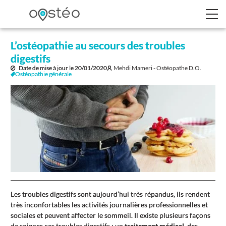
L’ostéopathie au secours des troubles
digestifs
Date de mise à jour le
20/01/2020
Mehdi Mameri - Ostéopathe D.O.
Ostéopathie générale
Les troubles digestifs sont aujourd’hui très répandus, ils rendent
très inconfortables les activités journalières professionnelles et
sociales et peuvent affecter le sommeil. Il existe plusieurs façons
de soigner ces troubles digestifs : un
traitement médical
, des