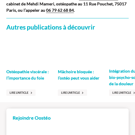
cabinet de Mehdi Mameri, ostéopathe au 11 Rue Pouchet, 75017
Paris, ou l’appeler au
06 79 62 68 84
.
Autres publications à découvrir
Intégration d
Ostéopathie viscérale :
Mâchoire bloquée :
bio-psycho-so
l’importance du foie
l’ostéo peut vous aider
de la douleur
LIRE L'ARTICLE
LIRE L'ARTICLE
LIRE L'ARTICLE
Rejoindre Oostéo