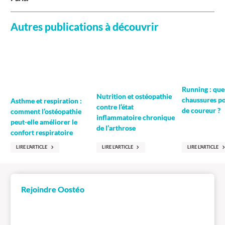
Autres publications à découvrir
Running : que
Nutrition et ostéopathie
chaussures po
Asthme et respiration :
contre l’état
de coureur ?
comment l’ostéopathie
inflammatoire chronique
peut-elle améliorer le
de l’arthrose
confort respiratoire
LIRE L'ARTICLE
LIRE L'ARTICLE
LIRE L'ARTICLE
Rejoindre Oostéo