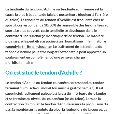
La
tendinite du tendon d’Achille
ou tendinite achilléenne est la
cause la plus fréquente de talalgie postérieure (douleur à l’arrière
du talon). La tendinite du tendon d’Achille est fréquente chez le
sportif, correspondant à 30-50% de l’ensemble des lésions liées au
sport. Le plus souvent, cette tendinite se développe dans le
contexte d’une surcharge mécanique de ce tendon. De manière
plus rare, elle peut être associée à un rhumatisme inflammatoire
(
spondylarthrite ankylosante
). Le traitement de la tendinite du
tendon d’Achille peut être long et l’ostéopathie peut apporter un
soulagement en complément d’une prise en charge
pluridisciplinaire.
Où est situé le tendon d’Achille ?
Le tendon d’Achille ou tendon calcanéen correspond au
tendon
terminal du muscle du mollet
(ou muscle gastrocnémien). Il est
superficiel, facilement palpable à la partie inférieure de la jambe
et se termine au niveau du calcanéum (os du talon). Lors de la
contraction du mollet, le tendon d’Achille assure la propulsion du
pas, la montée sur la pointe du pied, la foulée lors de la course. La