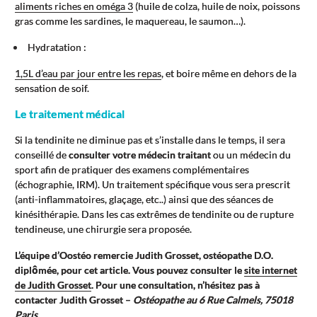
aliments riches en oméga 3
(huile de colza, huile de noix, poissons
gras comme les sardines, le maquereau, le saumon…).
Hydratation :
1,5L d’eau par jour entre les repas
, et boire même en dehors de la
sensation de soif.
Le traitement médical
Si la tendinite ne diminue pas et s’installe dans le temps, il sera
conseillé de
consulter votre médecin traitant
ou un médecin du
sport afin de pratiquer des examens complémentaires
(échographie, IRM). Un traitement spécifique vous sera prescrit
(anti-inflammatoires, glaçage, etc..) ainsi que des séances de
kinésithérapie. Dans les cas extrêmes de tendinite ou de rupture
tendineuse, une chirurgie sera proposée.
L’équipe d’Oostéo remercie Judith Grosset, ostéopathe D.O.
diplômée, pour cet article. Vous pouvez consulter le
site internet
de Judith Grosset
. Pour une consultation, n’hésitez pas à
contacter Judith Grosset –
Ostéopathe au 6 Rue Calmels, 75018
Paris.