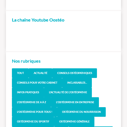
La chaîne Youtube Oostéo
Nos rubriques
TOUT
ACTUALITÉ
CONSEILS OSTÉOPATHIQUES
CONSEILS POUR VOTRE CABINET
INCLASSABLES...
INFOS PRATIQUES
L'ACTUALITÉ DE L'OSTÉOPATHIE
L'OSTÉOPATHIE DE A À Z
L'OSTÉOPATHIE EN ENTREPRISE
L'OSTÉOPATHIE POUR TOUS !
OSTÉOPATHIE DU NOURRISSON
OSTÉOPATHIE DU SPORTIF
OSTÉOPATHIE GÉNÉRALE