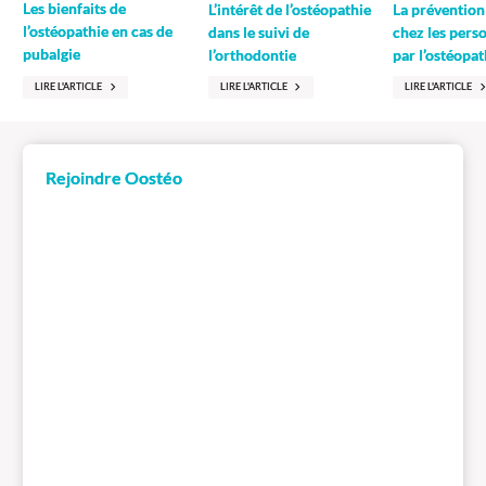
Les bienfaits de
L’intérêt de l’ostéopathie
La prévention
l’ostéopathie en cas de
dans le suivi de
chez les pers
pubalgie
l’orthodontie
par l’ostéopat
LIRE L'ARTICLE
LIRE L'ARTICLE
LIRE L'ARTICLE
Rejoindre Oostéo