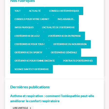
Nos rubriques
TOUT
ACTUALITÉ
CONSEILS OSTÉOPATHIQUES
CONSEILS POUR VOTRE CABINET
INCLASSABLES...
INFOS PRATIQUES
L'ACTUALITÉ DE L'OSTÉOPATHIE
L'OSTÉOPATHIE DE A À Z
L'OSTÉOPATHIE EN ENTREPRISE
L'OSTÉOPATHIE POUR TOUS !
OSTÉOPATHIE DU NOURRISSON
OSTÉOPATHIE DU SPORTIF
OSTÉOPATHIE GÉNÉRALE
OSTÉOPATHIE POUR FEMME ENCEINTE
PORTRAITS D'OSTÉOPATHES
SCIENCE SANTÉ ET OSTÉOPATHIE
Dernières publications
Asthme et respiration : comment l’ostéopathie peut-elle
améliorer le confort respiratoire
LIRE L'ARTICLE