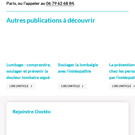
Paris, ou l’appeler au
06 79 62 68 84
.
Autres publications à découvrir
Lumbago : comprendre,
Soulager la lombalgie
La prévention
soulager et prévenir la
avec l’ostéopathie
chez les pers
douleur lombaire aiguë
par l’ostéopat
LIRE L'ARTICLE
LIRE L'ARTICLE
LIRE L'ARTICLE
Rejoindre Oostéo