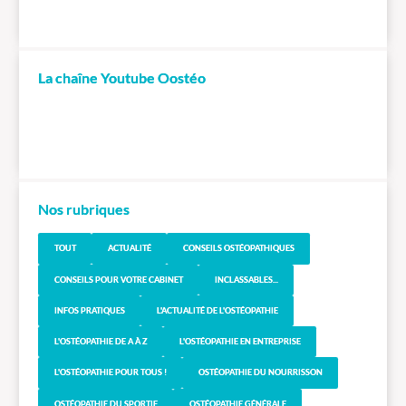
La chaîne Youtube Oostéo
Nos rubriques
TOUT
ACTUALITÉ
CONSEILS OSTÉOPATHIQUES
CONSEILS POUR VOTRE CABINET
INCLASSABLES...
INFOS PRATIQUES
L'ACTUALITÉ DE L'OSTÉOPATHIE
L'OSTÉOPATHIE DE A À Z
L'OSTÉOPATHIE EN ENTREPRISE
L'OSTÉOPATHIE POUR TOUS !
OSTÉOPATHIE DU NOURRISSON
OSTÉOPATHIE DU SPORTIF
OSTÉOPATHIE GÉNÉRALE