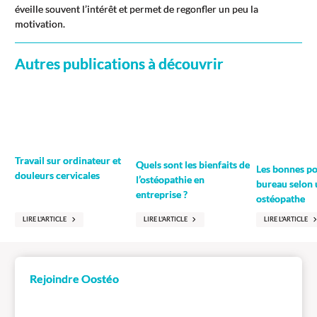
éveille souvent l’intérêt et permet de regonfler un peu la
motivation.
Autres publications à découvrir
Travail sur ordinateur et
Quels sont les bienfaits de
Les bonnes po
douleurs cervicales
l’ostéopathie en
bureau selon
entreprise ?
ostéopathe
LIRE L'ARTICLE
LIRE L'ARTICLE
LIRE L'ARTICLE
Rejoindre Oostéo